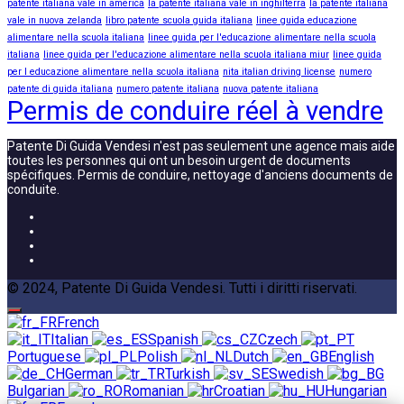
patente italiana vale in america
la patente italiana vale in inghilterra
la patente italiana
vale in nuova zelanda
libro patente scuola guida italiana
linee guida educazione
alimentare nella scuola italiana
linee guida per l'educazione alimentare nella scuola
italiana
linee guida per l'educazione alimentare nella scuola italiana miur
linee guida
per l educazione alimentare nella scuola italiana
nita italian driving license
numero
patente di guida italiana
numero patente italiana
nuova patente italiana
Permis de conduire réel à vendre
Patente Di Guida Vendesi n'est pas seulement une agence mais aide
toutes les personnes qui ont un besoin urgent de documents
spécifiques. Permis de conduire, nettoyage d'anciens documents de
conduite.
© 2024, Patente Di Guida Vendesi. Tutti i diritti riservati.
French
Italian
Spanish
Czech
Portuguese
Polish
Dutch
English
German
Turkish
Swedish
Bulgarian
Romanian
Croatian
Hungarian