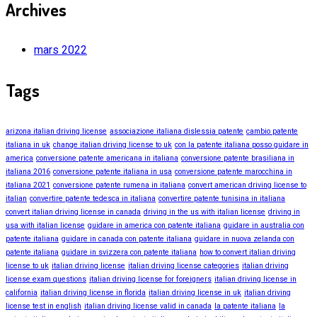
Archives
mars 2022
Tags
arizona italian driving license
associazione italiana dislessia patente
cambio patente
italiana in uk
change italian driving license to uk
con la patente italiana posso guidare in
america
conversione patente americana in italiana
conversione patente brasiliana in
italiana 2016
conversione patente italiana in usa
conversione patente marocchina in
italiana 2021
conversione patente rumena in italiana
convert american driving license to
italian
convertire patente tedesca in italiana
convertire patente tunisina in italiana
convert italian driving license in canada
driving in the us with italian license
driving in
usa with italian license
guidare in america con patente italiana
guidare in australia con
patente italiana
guidare in canada con patente italiana
guidare in nuova zelanda con
patente italiana
guidare in svizzera con patente italiana
how to convert italian driving
license to uk
italian driving license
italian driving license categories
italian driving
license exam questions
italian driving license for foreigners
italian driving license in
california
italian driving license in florida
italian driving license in uk
italian driving
license test in english
italian driving license valid in canada
la patente italiana
la