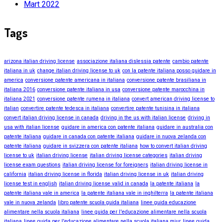
Mart 2022
Tags
arizona italian driving license
associazione italiana dislessia patente
cambio patente
italiana in uk
change italian driving license to uk
con la patente italiana posso guidare in
america
conversione patente americana in italiana
conversione patente brasiliana in
italiana 2016
conversione patente italiana in usa
conversione patente marocchina in
italiana 2021
conversione patente rumena in italiana
convert american driving license to
italian
convertire patente tedesca in italiana
convertire patente tunisina in italiana
convert italian driving license in canada
driving in the us with italian license
driving in
usa with italian license
guidare in america con patente italiana
guidare in australia con
patente italiana
guidare in canada con patente italiana
guidare in nuova zelanda con
patente italiana
guidare in svizzera con patente italiana
how to convert italian driving
license to uk
italian driving license
italian driving license categories
italian driving
license exam questions
italian driving license for foreigners
italian driving license in
california
italian driving license in florida
italian driving license in uk
italian driving
license test in english
italian driving license valid in canada
la patente italiana
la
patente italiana vale in america
la patente italiana vale in inghilterra
la patente italiana
vale in nuova zelanda
libro patente scuola guida italiana
linee guida educazione
alimentare nella scuola italiana
linee guida per l'educazione alimentare nella scuola
italiana
linee guida per l'educazione alimentare nella scuola italiana miur
linee guida