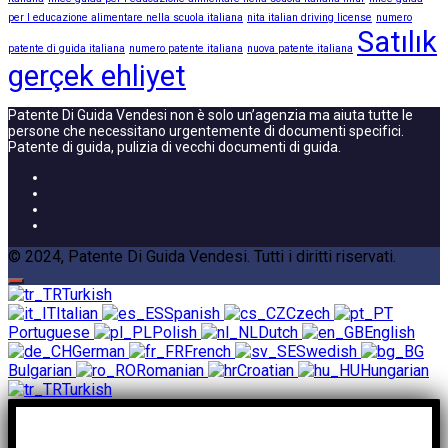
per l educazione alimentare nella scuola italiana
nita italian driving license
numero
Satılık
patente di guida italiana
numero patente italiana
nuova patente italiana
gerçek ehliyet
Patente Di Guida Vendesi non è solo un’agenzia ma aiuta tutte le
persone che necessitano urgentemente di documenti specifici.
Patente di guida, pulizia di vecchi documenti di guida.
© 2024, Patente Di Guida Vendesi. Tutti i diritti riservati.
Turkish
Italian
Spanish
Czech
Portuguese
Polish
Dutch
English
German
French
Swedish
Bulgarian
Romanian
Croatian
Hungarian
Turkish