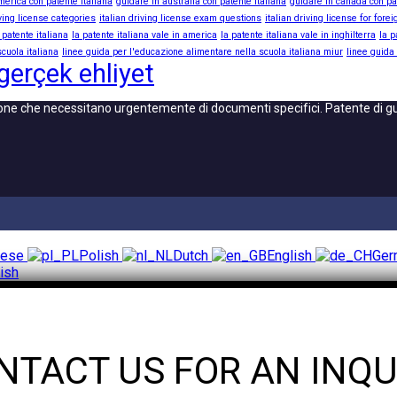
merica con patente italiana
guidare in australia con patente italiana
guidare in canada con pa
iving license categories
italian driving license exam questions
italian driving license for fore
 patente italiana
la patente italiana vale in america
la patente italiana vale in inghilterra
la p
cuola italiana
linee guida per l'educazione alimentare nella scuola italiana miur
linee guida
 gerçek ehliyet
one che necessitano urgentemente di documenti specifici. Patente di gui
uese
Polish
Dutch
English
Ge
ish
NTACT US FOR AN INQU