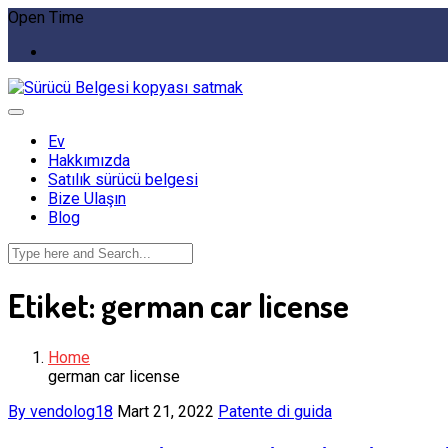
Open Time
Ev
Hakkımızda
Satılık sürücü belgesi
Bize Ulaşın
Blog
Etiket:
german car license
Home
german car license
By vendolog18
Mart 21, 2022
Patente di guida