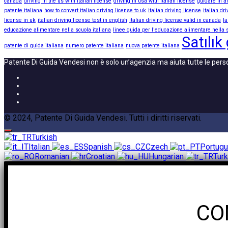
canada
driving in the us with italian license
driving in usa with italian license
guidare in a
patente italiana
how to convert italian driving license to uk
italian driving license
italian dr
license in uk
italian driving license test in english
italian driving license valid in canada
la
educazione alimentare nella scuola italiana
linee guida per l'educazione alimentare nella s
Satılık
patente di guida italiana
numero patente italiana
nuova patente italiana
Patente Di Guida Vendesi non è solo un’agenzia ma aiuta tutte le pers
© 2024, Patente Di Guida Vendesi. Tutti i diritti riservati.
Turkish
Italian
Spanish
Czech
Portug
Romanian
Croatian
Hungarian
Turk
CO