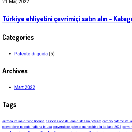
21 Mar, 2022
Türkiye ehliyetini çevrimiçi satın alın - Kate
Categories
Patente di guida
(5)
Archives
Mart 2022
Tags
arizona italian driving license
associazione italiana dislessia patente
cambio patente itali
conversione patente italiana in usa
conversione patente marocchina in italiana 2021
conver