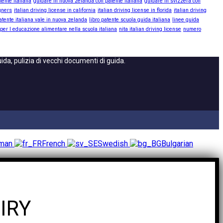
tente italiana
guidare in nuova zelanda con patente italiana
guidare in svizzera con
igners
italian driving license in california
italian driving license in florida
italian driving
atente italiana vale in nuova zelanda
libro patente scuola guida italiana
linee guida
 per l educazione alimentare nella scuola italiana
nita italian driving license
numero
da, pulizia di vecchi documenti di guida.
rman
French
Swedish
Bulgarian
IRY