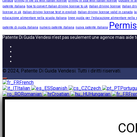
canada
driving in the us with italian license
driving in usa with italian license
guidare in a
patente italiana
how to convert italian driving license to uk
italian driving license
italian dr
license in uk
italian driving license test in english
italian driving license valid in canada
la
educazione alimentare nella scuola italiana
linee guida per l'educazione alimentare nella s
Permis
patente di guida italiana
numero patente italiana
nuova patente italiana
Patente Di Guida Vendesi n'est pas seulement une agence mais aide t
© 2024, Patente Di Guida Vendesi. Tutti i diritti riservati.
French
Italian
Spanish
Czech
Portug
Romanian
Croatian
Hungarian
Fre
CO