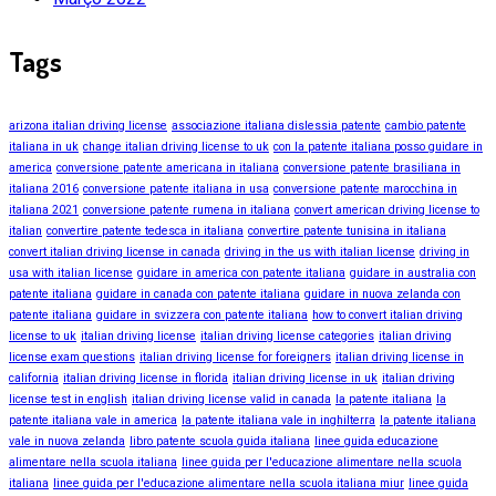
Tags
arizona italian driving license
associazione italiana dislessia patente
cambio patente
italiana in uk
change italian driving license to uk
con la patente italiana posso guidare in
america
conversione patente americana in italiana
conversione patente brasiliana in
italiana 2016
conversione patente italiana in usa
conversione patente marocchina in
italiana 2021
conversione patente rumena in italiana
convert american driving license to
italian
convertire patente tedesca in italiana
convertire patente tunisina in italiana
convert italian driving license in canada
driving in the us with italian license
driving in
usa with italian license
guidare in america con patente italiana
guidare in australia con
patente italiana
guidare in canada con patente italiana
guidare in nuova zelanda con
patente italiana
guidare in svizzera con patente italiana
how to convert italian driving
license to uk
italian driving license
italian driving license categories
italian driving
license exam questions
italian driving license for foreigners
italian driving license in
california
italian driving license in florida
italian driving license in uk
italian driving
license test in english
italian driving license valid in canada
la patente italiana
la
patente italiana vale in america
la patente italiana vale in inghilterra
la patente italiana
vale in nuova zelanda
libro patente scuola guida italiana
linee guida educazione
alimentare nella scuola italiana
linee guida per l'educazione alimentare nella scuola
italiana
linee guida per l'educazione alimentare nella scuola italiana miur
linee guida