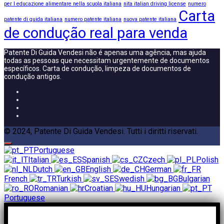
per l educazione alimentare nella scuola italiana
nita italian driving license
numero
Carta
patente di guida italiana
numero patente italiana
nuova patente italiana
de condução real para venda
Patente Di Guida Vendesi não é apenas uma agência, mas ajuda
todas as pessoas que necessitam urgentemente de documentos
específicos. Carta de condução, limpeza de documentos de
condução antigos.
© 2024, Patente Di Guida Vendesi. Tutti i diritti riservati.
Portuguese
Italian
Spanish
Czech
Polish
Dutch
English
German
French
Turkish
Swedish
Bulgarian
Romanian
Croatian
Hungarian
Portuguese