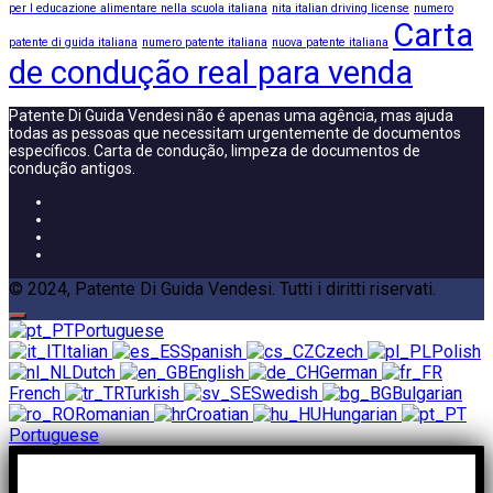
per l educazione alimentare nella scuola italiana
nita italian driving license
numero
Carta
patente di guida italiana
numero patente italiana
nuova patente italiana
de condução real para venda
Patente Di Guida Vendesi não é apenas uma agência, mas ajuda
todas as pessoas que necessitam urgentemente de documentos
específicos. Carta de condução, limpeza de documentos de
condução antigos.
© 2024, Patente Di Guida Vendesi. Tutti i diritti riservati.
Portuguese
Italian
Spanish
Czech
Polish
Dutch
English
German
French
Turkish
Swedish
Bulgarian
Romanian
Croatian
Hungarian
Portuguese