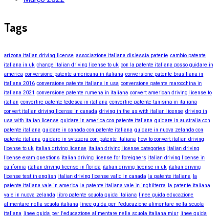
Tags
arizona italian driving license
associazione italiana dislessia patente
cambio patente
italiana in uk
change italian driving license to uk
con la patente italiana posso guidare in
america
conversione patente americana in italiana
conversione patente brasiliana in
italiana 2016
conversione patente italiana in usa
conversione patente marocchina in
italiana 2021
conversione patente rumena in italiana
convert american driving license to
italian
convertire patente tedesca in italiana
convertire patente tunisina in italiana
convert italian driving license in canada
driving in the us with italian license
driving in
usa with italian license
guidare in america con patente italiana
guidare in australia con
patente italiana
guidare in canada con patente italiana
guidare in nuova zelanda con
patente italiana
guidare in svizzera con patente italiana
how to convert italian driving
license to uk
italian driving license
italian driving license categories
italian driving
license exam questions
italian driving license for foreigners
italian driving license in
california
italian driving license in florida
italian driving license in uk
italian driving
license test in english
italian driving license valid in canada
la patente italiana
la
patente italiana vale in america
la patente italiana vale in inghilterra
la patente italiana
vale in nuova zelanda
libro patente scuola guida italiana
linee guida educazione
alimentare nella scuola italiana
linee guida per l'educazione alimentare nella scuola
italiana
linee guida per l'educazione alimentare nella scuola italiana miur
linee guida