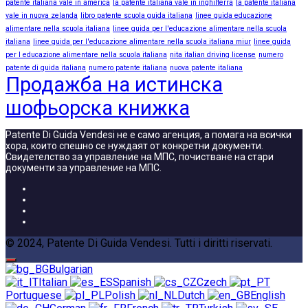
patente italiana vale in america
la patente italiana vale in inghilterra
la patente italiana
vale in nuova zelanda
libro patente scuola guida italiana
linee guida educazione
alimentare nella scuola italiana
linee guida per l'educazione alimentare nella scuola
italiana
linee guida per l'educazione alimentare nella scuola italiana miur
linee guida
per l educazione alimentare nella scuola italiana
nita italian driving license
numero
patente di guida italiana
numero patente italiana
nuova patente italiana
Продажба на истинска
шофьорска книжка
Patente Di Guida Vendesi не е само агенция, а помага на всички
хора, които спешно се нуждаят от конкретни документи.
Свидетелство за управление на МПС, почистване на стари
документи за управление на МПС.
© 2024, Patente Di Guida Vendesi. Tutti i diritti riservati.
Bulgarian
Italian
Spanish
Czech
Portuguese
Polish
Dutch
English