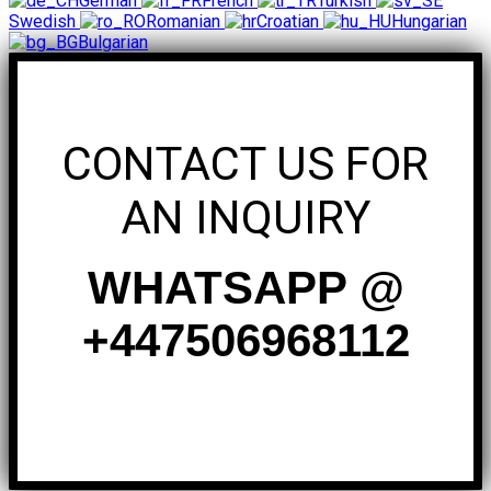
German
French
Turkish
Swedish
Romanian
Croatian
Hungarian
Bulgarian
CONTACT US FOR
AN INQUIRY
WHATSAPP @
+447506968112