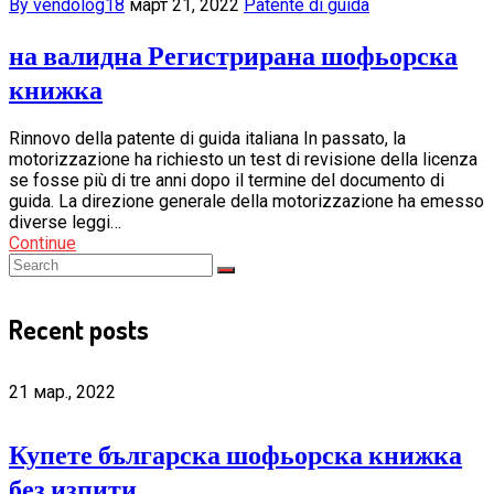
By vendolog18
март 21, 2022
Patente di guida
на валидна Регистрирана шофьорска
книжка
Rinnovo della patente di guida italiana In passato, la
motorizzazione ha richiesto un test di revisione della licenza
se fosse più di tre anni dopo il termine del documento di
guida. La direzione generale della motorizzazione ha emesso
diverse leggi…
Continue
Recent posts
21 мар., 2022
Купете българска шофьорска книжка
без изпити