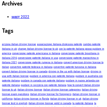
Archives
март 2022
Tags
arizona italian driving license
associazione italiana dislessia patente
cambio patente
italiana in uk
change italian driving license to uk
con la patente italiana posso guidare in
america
conversione patente americana in italiana
conversione patente brasiliana in
italiana 2016
conversione patente italiana in usa
conversione patente marocchina in
italiana 2021
conversione patente rumena in italiana
convert american driving license to
italian
convertire patente tedesca in italiana
convertire patente tunisina in italiana
convert italian driving license in canada
driving in the us with italian license
driving in
usa with italian license
guidare in america con patente italiana
guidare in australia con
patente italiana
guidare in canada con patente italiana
guidare in nuova zelanda con
patente italiana
guidare in svizzera con patente italiana
how to convert italian driving
license to uk
italian driving license
italian driving license categories
italian driving
license exam questions
italian driving license for foreigners
italian driving license in
california
italian driving license in florida
italian driving license in uk
italian driving
license test in english
italian driving license valid in canada
la patente italiana
la