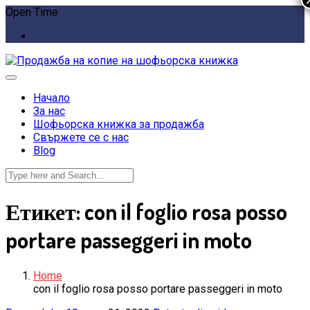
Open Time
Начало
За нас
Шофьорска книжка за продажба
Свържете се с нас
Blog
Етикет:
con il foglio rosa posso
portare passeggeri in moto
Home
con il foglio rosa posso portare passeggeri in moto