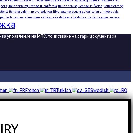
tente italiana
guidare in nuova zelanda con patente italiana
guidare in svizzera con
igners
italian driving license in california
italian driving license in florida
italian driving
atente italiana vale in nuova zelanda
libro patente scuola guida italiana
linee guida
 per l educazione alimentare nella scuola italiana
nita italian driving license
numero
ижка
во за управление на МПС, почистване на стари документи за
rman
French
Turkish
Swedish
IRY