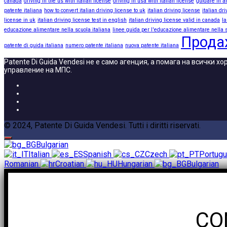
canada
driving in the us with italian license
driving in usa with italian license
guidare in a
patente italiana
how to convert italian driving license to uk
italian driving license
italian dr
license in uk
italian driving license test in english
italian driving license valid in canada
la
educazione alimentare nella scuola italiana
linee guida per l'educazione alimentare nella s
Прода
patente di guida italiana
numero patente italiana
nuova patente italiana
Patente Di Guida Vendesi не е само агенция, а помага на всички 
управление на МПС.
© 2024, Patente Di Guida Vendesi. Tutti i diritti riservati.
Bulgarian
Italian
Spanish
Czech
Portug
Romanian
Croatian
Hungarian
Bulgarian
CO