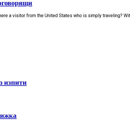
оговорящи
here a visitor from the United States who is simply traveling? With
з изпити
нижка