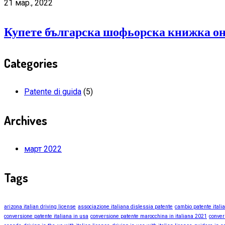
21 мар., 2022
Купете българска шофьорска книжка он
Categories
Patente di guida
(5)
Archives
март 2022
Tags
arizona italian driving license
associazione italiana dislessia patente
cambio patente itali
conversione patente italiana in usa
conversione patente marocchina in italiana 2021
conver