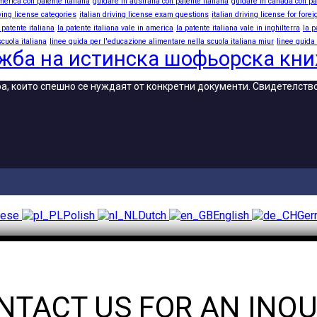
merica con patente italiana
guidare in australia con patente italiana
guidare in canada con pa
iving license categories
italian driving license exam questions
italian driving license for fore
 patente italiana
la patente italiana vale in america
la patente italiana vale in inghilterra
la p
cuola italiana
linee guida per l'educazione alimentare nella scuola italiana miur
linee guida
жба на истинска шофьорска кн
хора, които спешно се нуждаят от конкретни документи. Свидетелст
uese
Polish
Dutch
English
Ge
NTACT US FOR AN INQU