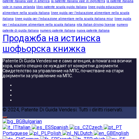
patente italiana vale in america
la patente italiana vale in inghilterra
la patente italiana
vale in nuova zelanda
libro patente scuola guida italiana
linee guida educazione
alimentare nella scuola italiana
linee guida per l'educazione alimentare nella scuola
italiana
linee guida per l'educazione alimentare nella scuola italiana miur
linee guida
per l educazione alimentare nella scuola italiana
nita italian driving license
numero
patente di guida italiana
numero patente italiana
nuova patente italiana
Продажба на истинска
шофьорска книжка
Patente Di Guida Vendesi не е само агенция, а помага на всички
хора, които спешно се нуждаят от конкретни документи.
Свидетелство за управление на МПС, почистване на стари
документи за управление на МПС.
© 2024, Patente Di Guida Vendesi. Tutti i diritti riservati.
Bulgarian
Italian
Spanish
Czech
Portuguese
Polish
Dutch
English