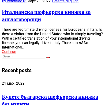
By vendolog18
март 21, 2022
Patente di guida
Италианска шофьорска книжка за
англоговорящи
There are legitimate driving licenses for Europeans in Italy. Is
there a visitor from the United States who is simply traveling?
With a certified translation of your international driving
license, you can legally drive in Italy. Thanks to AAA’s
International…
Continue
Recent posts
21 мар., 2022
Купете българска шофьорска книжка
без изпити