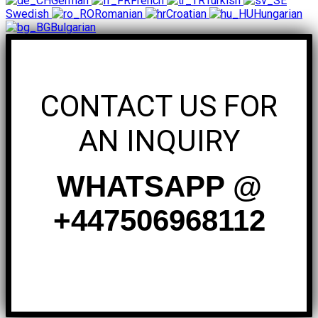
German
French
Turkish
Swedish
Romanian
Croatian
Hungarian
Bulgarian
CONTACT US FOR
AN INQUIRY
WHATSAPP @
+447506968112