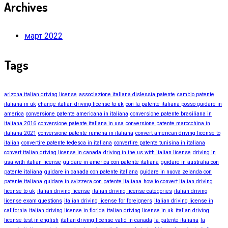
Archives
март 2022
Tags
arizona italian driving license
associazione italiana dislessia patente
cambio patente
italiana in uk
change italian driving license to uk
con la patente italiana posso guidare in
america
conversione patente americana in italiana
conversione patente brasiliana in
italiana 2016
conversione patente italiana in usa
conversione patente marocchina in
italiana 2021
conversione patente rumena in italiana
convert american driving license to
italian
convertire patente tedesca in italiana
convertire patente tunisina in italiana
convert italian driving license in canada
driving in the us with italian license
driving in
usa with italian license
guidare in america con patente italiana
guidare in australia con
patente italiana
guidare in canada con patente italiana
guidare in nuova zelanda con
patente italiana
guidare in svizzera con patente italiana
how to convert italian driving
license to uk
italian driving license
italian driving license categories
italian driving
license exam questions
italian driving license for foreigners
italian driving license in
california
italian driving license in florida
italian driving license in uk
italian driving
license test in english
italian driving license valid in canada
la patente italiana
la