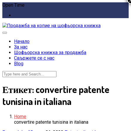
Open Time
Начало
За нас
Шофьорска книжка за продажба
Свържете се с нас
Blog
Етикет:
convertire patente
tunisina in italiana
Home
convertire patente tunisina in italiana