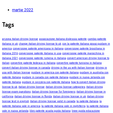
martie 2022
Tags
arizona italian driving license
associazione italiana dislessia patente
cambio patente
italiana in uk
change italian driving license to uk
con la patente italiana posso guidare in
america
conversione patente americana in italiana
conversione patente brasiliana in
italiana 2016
conversione patente italiana in usa
conversione patente marocchina in
italiana 2021
conversione patente rumena in italiana
convert american driving license to
italian
convertire patente tedesca in italiana
convertire patente tunisina in italiana
convert italian driving license in canada
driving in the us with italian license
driving in
usa with italian license
guidare in america con patente italiana
guidare in australia con
patente italiana
guidare in canada con patente italiana
guidare in nuova zelanda con
patente italiana
guidare in svizzera con patente italiana
how to convert italian driving
license to uk
italian driving license
italian driving license categories
italian driving
license exam questions
italian driving license for foreigners
italian driving license in
california
italian driving license in florida
italian driving license in uk
italian driving
license test in english
italian driving license valid in canada
la patente italiana
la
patente italiana vale in america
la patente italiana vale in inghilterra
la patente italiana
vale in nuova zelanda
libro patente scuola guida italiana
linee guida educazione