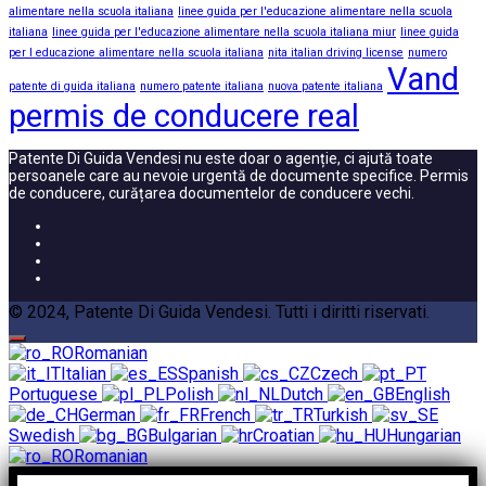
alimentare nella scuola italiana
linee guida per l'educazione alimentare nella scuola
italiana
linee guida per l'educazione alimentare nella scuola italiana miur
linee guida
per l educazione alimentare nella scuola italiana
nita italian driving license
numero
Vand
patente di guida italiana
numero patente italiana
nuova patente italiana
permis de conducere real
Patente Di Guida Vendesi nu este doar o agenție, ci ajută toate
persoanele care au nevoie urgentă de documente specifice. Permis
de conducere, curățarea documentelor de conducere vechi.
© 2024, Patente Di Guida Vendesi. Tutti i diritti riservati.
Romanian
Italian
Spanish
Czech
Portuguese
Polish
Dutch
English
German
French
Turkish
Swedish
Bulgarian
Croatian
Hungarian
Romanian