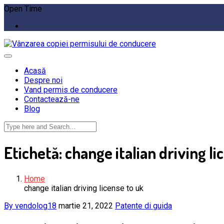
Open Time
Acasă
Despre noi
Vand permis de conducere
Contactează-ne
Blog
Etichetă:
change italian driving li
Home
change italian driving license to uk
By vendolog18
martie 21, 2022
Patente di guida