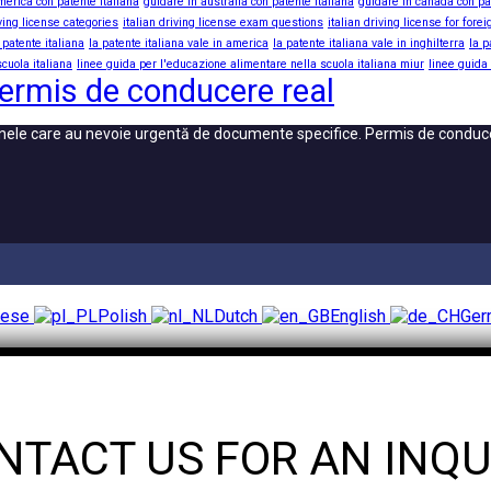
merica con patente italiana
guidare in australia con patente italiana
guidare in canada con pa
iving license categories
italian driving license exam questions
italian driving license for fore
 patente italiana
la patente italiana vale in america
la patente italiana vale in inghilterra
la p
cuola italiana
linee guida per l'educazione alimentare nella scuola italiana miur
linee guida
ermis de conducere real
oanele care au nevoie urgentă de documente specifice. Permis de condu
uese
Polish
Dutch
English
Ge
NTACT US FOR AN INQU