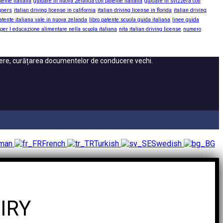
tente italiana
guidare in nuova zelanda con patente italiana
guidare in svizzera con
igners
italian driving license in california
italian driving license in florida
italian driving
atente italiana vale in nuova zelanda
libro patente scuola guida italiana
linee guida
 per l educazione alimentare nella scuola italiana
nita italian driving license
numero
cere, curățarea documentelor de conducere vechi.
rman
French
Turkish
Swedish
IRY