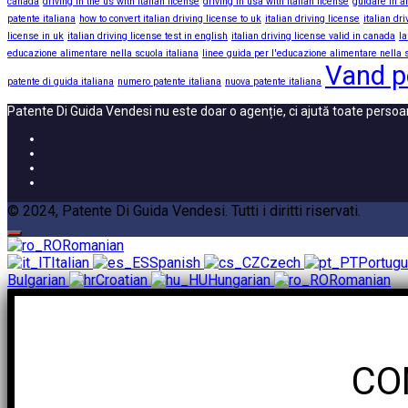
canada
driving in the us with italian license
driving in usa with italian license
guidare in a
patente italiana
how to convert italian driving license to uk
italian driving license
italian dr
license in uk
italian driving license test in english
italian driving license valid in canada
la
educazione alimentare nella scuola italiana
linee guida per l'educazione alimentare nella s
Vand p
patente di guida italiana
numero patente italiana
nuova patente italiana
Patente Di Guida Vendesi nu este doar o agenție, ci ajută toate pers
© 2024, Patente Di Guida Vendesi. Tutti i diritti riservati.
Romanian
Italian
Spanish
Czech
Portug
Bulgarian
Croatian
Hungarian
Romanian
CO