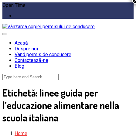
Open Time
Acasă
Despre noi
Vand permis de conducere
Contactează-ne
Blog
Etichetă:
linee guida per
l’educazione alimentare nella
scuola italiana
Home