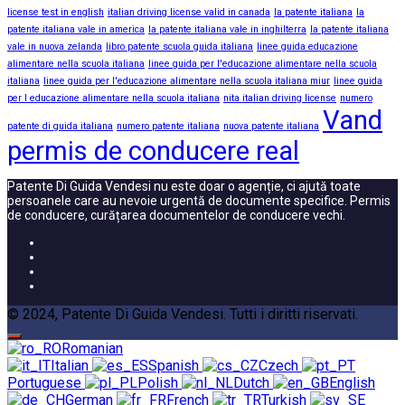
license test in english
italian driving license valid in canada
la patente italiana
la
patente italiana vale in america
la patente italiana vale in inghilterra
la patente italiana
vale in nuova zelanda
libro patente scuola guida italiana
linee guida educazione
alimentare nella scuola italiana
linee guida per l'educazione alimentare nella scuola
italiana
linee guida per l'educazione alimentare nella scuola italiana miur
linee guida
per l educazione alimentare nella scuola italiana
nita italian driving license
numero
Vand
patente di guida italiana
numero patente italiana
nuova patente italiana
permis de conducere real
Patente Di Guida Vendesi nu este doar o agenție, ci ajută toate
persoanele care au nevoie urgentă de documente specifice. Permis
de conducere, curățarea documentelor de conducere vechi.
© 2024, Patente Di Guida Vendesi. Tutti i diritti riservati.
Romanian
Italian
Spanish
Czech
Portuguese
Polish
Dutch
English
German
French
Turkish