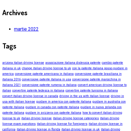
Archives
martie 2022
Tags
arizona italian driving license
associazione italiana dislessia patente
cambio patente
italiana in uk
change italian driving license to uk
con la patente italiana posso guidare in
america
conversione patente americana in italiana
conversione patente brasiliana in
italiana 2016
conversione patente italiana in usa
conversione patente marocchina in
italiana 2021
conversione patente rumena in italiana
convert american driving license to
italian
convertire patente tedesca in italiana
convertire patente tunisina in italiana
convert italian driving license in canada
driving in the us with italian license
driving in
usa with italian license
guidare in america con patente italiana
guidare in australia con
patente italiana
guidare in canada con patente italiana
guidare in nuova zelanda con
patente italiana
guidare in svizzera con patente italiana
how to convert italian driving
license to uk
italian driving license
italian driving license categories
italian driving
license exam questions
italian driving license for foreigners
italian driving license in
california
italian driving license in florida
italian driving license in uk
italian driving