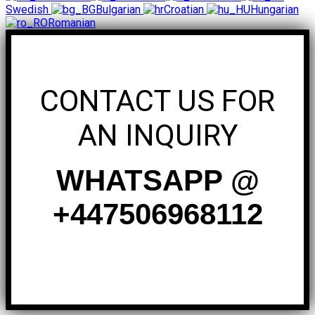
Swedish
Bulgarian
Croatian
Hungarian
Romanian
CONTACT US FOR
AN INQUIRY
WHATSAPP @
+447506968112