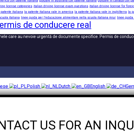
merica con patente italiana
guidare in australia con patente italiana
guidare in canada con pa
iving license categories
italian driving license exam questions
italian driving license for fore
 patente italiana
la patente italiana vale in america
la patente italiana vale in inghilterra
la p
cuola italiana
linee guida per l'educazione alimentare nella scuola italiana miur
linee guida
ermis de conducere real
oanele care au nevoie urgentă de documente specifice. Permis de condu
uese
Polish
Dutch
English
Ge
NTACT US FOR AN INQU