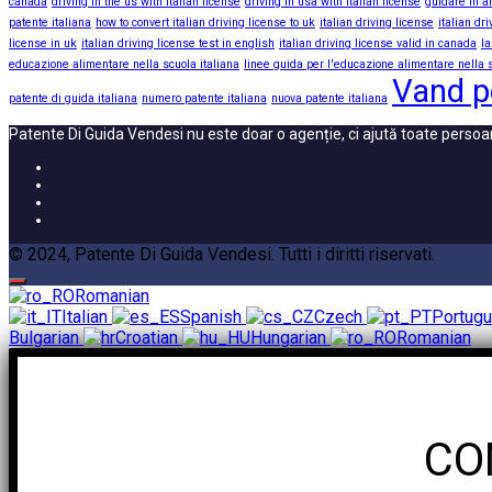
canada
driving in the us with italian license
driving in usa with italian license
guidare in a
patente italiana
how to convert italian driving license to uk
italian driving license
italian dr
license in uk
italian driving license test in english
italian driving license valid in canada
la
educazione alimentare nella scuola italiana
linee guida per l'educazione alimentare nella s
Vand p
patente di guida italiana
numero patente italiana
nuova patente italiana
Patente Di Guida Vendesi nu este doar o agenție, ci ajută toate pers
© 2024, Patente Di Guida Vendesi. Tutti i diritti riservati.
Romanian
Italian
Spanish
Czech
Portug
Bulgarian
Croatian
Hungarian
Romanian
CO