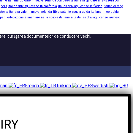
tente italiana
guidare in nuova zelanda con patente italiana
guidare in svizzera con
igners
italian driving license in california
italian driving license in florida
italian driving
atente italiana vale in nuova zelanda
libro patente scuola guida italiana
linee guida
 per l educazione alimentare nella scuola italiana
nita italian driving license
numero
cere, curățarea documentelor de conducere vechi.
rman
French
Turkish
Swedish
IRY