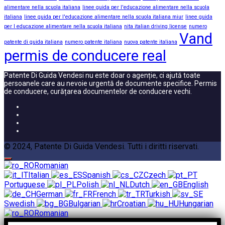
alimentare nella scuola italiana
linee guida per l'educazione alimentare nella scuola
italiana
linee guida per l'educazione alimentare nella scuola italiana miur
linee guida
per l educazione alimentare nella scuola italiana
nita italian driving license
numero
Vand
patente di guida italiana
numero patente italiana
nuova patente italiana
permis de conducere real
Patente Di Guida Vendesi nu este doar o agenție, ci ajută toate
persoanele care au nevoie urgentă de documente specifice. Permis
de conducere, curățarea documentelor de conducere vechi.
© 2024, Patente Di Guida Vendesi. Tutti i diritti riservati.
Romanian
Italian
Spanish
Czech
Portuguese
Polish
Dutch
English
German
French
Turkish
Swedish
Bulgarian
Croatian
Hungarian
Romanian