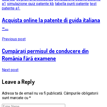
a1
simulazione quiz patente kb
tabella punti patente
test
patente a1.
Acquista online la patente di guida italiana
–...
Previous post
Cumpărați permisul de conducere din
România fără examene
Next post
Leave a Reply
Adresa ta de email nu va fi publicată.
Câmpurile obligatorii
sunt marcate cu
*