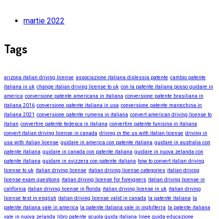
martie 2022
Tags
arizona italian driving license
associazione italiana dislessia patente
cambio patente
italiana in uk
change italian driving license to uk
con la patente italiana posso guidare in
america
conversione patente americana in italiana
conversione patente brasiliana in
italiana 2016
conversione patente italiana in usa
conversione patente marocchina in
italiana 2021
conversione patente rumena in italiana
convert american driving license to
italian
convertire patente tedesca in italiana
convertire patente tunisina in italiana
convert italian driving license in canada
driving in the us with italian license
driving in
usa with italian license
guidare in america con patente italiana
guidare in australia con
patente italiana
guidare in canada con patente italiana
guidare in nuova zelanda con
patente italiana
guidare in svizzera con patente italiana
how to convert italian driving
license to uk
italian driving license
italian driving license categories
italian driving
license exam questions
italian driving license for foreigners
italian driving license in
california
italian driving license in florida
italian driving license in uk
italian driving
license test in english
italian driving license valid in canada
la patente italiana
la
patente italiana vale in america
la patente italiana vale in inghilterra
la patente italiana
vale in nuova zelanda
libro patente scuola guida italiana
linee guida educazione