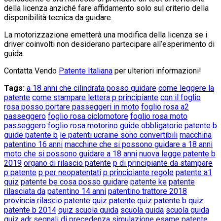
della licenza anziché fare affidamento solo sul criterio della
disponibilità tecnica da guidare.
La motorizzazione emetterà una modifica della licenza se i
driver coinvolti non desiderano partecipare all’esperimento di
guida.
Contatta Vendo
Patente Italiana
per ulteriori informazioni!
Tags:
a 18 anni che cilindrata posso guidare
come leggere la
patente
come stampare lettera p principiante
con il foglio
rosa posso portare passeggeri in moto
foglio rosa a2
passeggero
foglio rosa ciclomotore
foglio rosa moto
passeggero
foglio rosa motorino
guide obbligatorie patente b
guide patente b
le patenti ucraine sono convertibili
macchina
patentino 16 anni
macchine che si possono guidare a 18 anni
moto che si possono guidare a 18 anni
nuova legge patente b
2019
organo di rilascio patente
p di principiante da stampare
p patente
p per neopatentati
p principiante regole
patente a1
quiz
patente be cosa posso guidare
patente ke
patente
rilasciata da
patentino 14 anni
patentino trattore 2018
provincia rilascio patente
quiz patente
quiz patente b
quiz
patente b 2014
quiz scuola guida
scuola guida
scuola guida
quiz adr
segnali di precedenza
simulazione esame patente