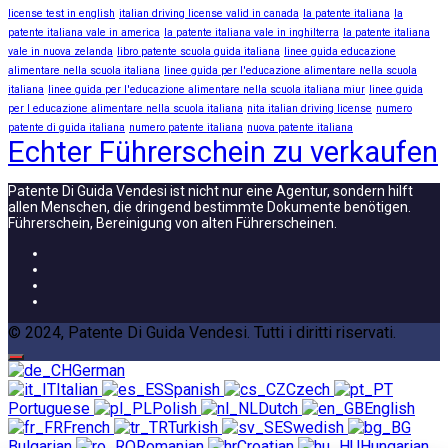
license test in english
italian driving license valid in canada
la patente italiana
la
patente italiana vale in america
la patente italiana vale in inghilterra
la patente italiana
vale in nuova zelanda
libro patente scuola guida italiana
linee guida educazione
alimentare nella scuola italiana
linee guida per l'educazione alimentare nella scuola
italiana
linee guida per l'educazione alimentare nella scuola italiana miur
linee guida
per l educazione alimentare nella scuola italiana
nita italian driving license
numero
patente di guida italiana
numero patente italiana
nuova patente italiana
Echter Führerschein zu verkaufen
Patente Di Guida Vendesi ist nicht nur eine Agentur, sondern hilft
allen Menschen, die dringend bestimmte Dokumente benötigen.
Führerschein, Bereinigung von alten Führerscheinen.
© 2024, Patente Di Guida Vendesi. Tutti i diritti riservati.
German
Italian
Spanish
Czech
Portuguese
Polish
Dutch
English
French
Turkish
Swedish
Bulgarian
Romanian
Croatian
Hungarian