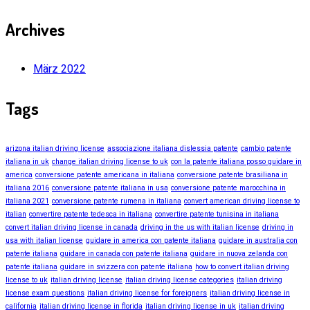
Archives
März 2022
Tags
arizona italian driving license
associazione italiana dislessia patente
cambio patente
italiana in uk
change italian driving license to uk
con la patente italiana posso guidare in
america
conversione patente americana in italiana
conversione patente brasiliana in
italiana 2016
conversione patente italiana in usa
conversione patente marocchina in
italiana 2021
conversione patente rumena in italiana
convert american driving license to
italian
convertire patente tedesca in italiana
convertire patente tunisina in italiana
convert italian driving license in canada
driving in the us with italian license
driving in
usa with italian license
guidare in america con patente italiana
guidare in australia con
patente italiana
guidare in canada con patente italiana
guidare in nuova zelanda con
patente italiana
guidare in svizzera con patente italiana
how to convert italian driving
license to uk
italian driving license
italian driving license categories
italian driving
license exam questions
italian driving license for foreigners
italian driving license in
california
italian driving license in florida
italian driving license in uk
italian driving