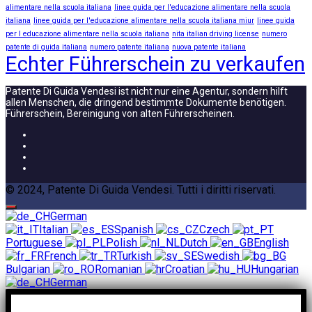
alimentare nella scuola italiana
linee guida per l'educazione alimentare nella scuola
italiana
linee guida per l'educazione alimentare nella scuola italiana miur
linee guida
per l educazione alimentare nella scuola italiana
nita italian driving license
numero
patente di guida italiana
numero patente italiana
nuova patente italiana
Echter Führerschein zu verkaufen
Patente Di Guida Vendesi ist nicht nur eine Agentur, sondern hilft
allen Menschen, die dringend bestimmte Dokumente benötigen.
Führerschein, Bereinigung von alten Führerscheinen.
© 2024, Patente Di Guida Vendesi. Tutti i diritti riservati.
German
Italian
Spanish
Czech
Portuguese
Polish
Dutch
English
French
Turkish
Swedish
Bulgarian
Romanian
Croatian
Hungarian
German