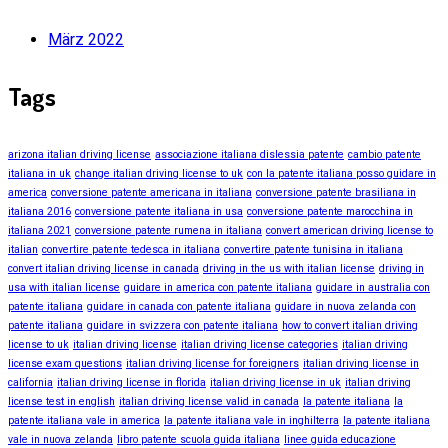
März 2022
Tags
arizona italian driving license
associazione italiana dislessia patente
cambio patente
italiana in uk
change italian driving license to uk
con la patente italiana posso guidare in
america
conversione patente americana in italiana
conversione patente brasiliana in
italiana 2016
conversione patente italiana in usa
conversione patente marocchina in
italiana 2021
conversione patente rumena in italiana
convert american driving license to
italian
convertire patente tedesca in italiana
convertire patente tunisina in italiana
convert italian driving license in canada
driving in the us with italian license
driving in
usa with italian license
guidare in america con patente italiana
guidare in australia con
patente italiana
guidare in canada con patente italiana
guidare in nuova zelanda con
patente italiana
guidare in svizzera con patente italiana
how to convert italian driving
license to uk
italian driving license
italian driving license categories
italian driving
license exam questions
italian driving license for foreigners
italian driving license in
california
italian driving license in florida
italian driving license in uk
italian driving
license test in english
italian driving license valid in canada
la patente italiana
la
patente italiana vale in america
la patente italiana vale in inghilterra
la patente italiana
vale in nuova zelanda
libro patente scuola guida italiana
linee guida educazione