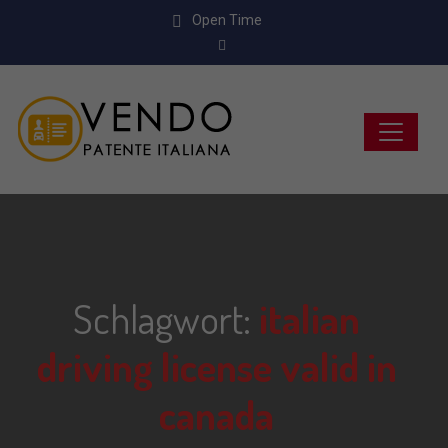
Open Time
Schlagwort:
italian
driving license valid in
canada