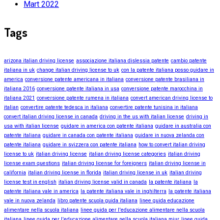
Mart 2022
Tags
arizona italian driving license
associazione italiana dislessia patente
cambio patente
italiana in uk
change italian driving license to uk
con la patente italiana posso guidare in
america
conversione patente americana in italiana
conversione patente brasiliana in
italiana 2016
conversione patente italiana in usa
conversione patente marocchina in
italiana 2021
conversione patente rumena in italiana
convert american driving license to
italian
convertire patente tedesca in italiana
convertire patente tunisina in italiana
convert italian driving license in canada
driving in the us with italian license
driving in
usa with italian license
guidare in america con patente italiana
guidare in australia con
patente italiana
guidare in canada con patente italiana
guidare in nuova zelanda con
patente italiana
guidare in svizzera con patente italiana
how to convert italian driving
license to uk
italian driving license
italian driving license categories
italian driving
license exam questions
italian driving license for foreigners
italian driving license in
california
italian driving license in florida
italian driving license in uk
italian driving
license test in english
italian driving license valid in canada
la patente italiana
la
patente italiana vale in america
la patente italiana vale in inghilterra
la patente italiana
vale in nuova zelanda
libro patente scuola guida italiana
linee guida educazione
alimentare nella scuola italiana
linee guida per l'educazione alimentare nella scuola
italiana
linee guida per l'educazione alimentare nella scuola italiana miur
linee guida