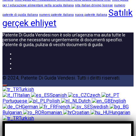
per l educazione alimentare nella scuola italiana
nita italian driving license
numero
Satılık
patente di guida italiana
numero patente italiana
nuova patente italiana
gerçek ehliyet
Patente Di Guida Vendesi non è solo un’agenzia ma aiuta tutte le
persone che necessitano urgentemente di documenti specifici.
Patente di guida, pulizia di vecchi documenti di guida.
© 2024, Patente Di Guida Vendesi. Tutti i diritti riservati.
Turkish
Italian
Spanish
Czech
Portuguese
Polish
Dutch
English
German
French
Swedish
Bulgarian
Romanian
Croatian
Hungarian
Turkish