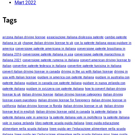
Mart 2022
Tags
arizona italian driving license
associazione italiana dislessia patente
cambio patente
italiana in uk
change italian driving license to uk
con la patente italiana posso guidare in
america
conversione patente americana in italiana
conversione patente brasiliana in
italiana 2016
conversione patente italiana in usa
conversione patente marocchina in
italiana 2021
conversione patente rumena in italiana
convert american driving license to
italian
convertire patente tedesca in italiana
convertire patente tunisina in italiana
convert italian driving license in canada
driving in the us with italian license
driving in
usa with italian license
guidare in america con patente italiana
guidare in australia con
patente italiana
guidare in canada con patente italiana
guidare in nuova zelanda con
patente italiana
guidare in svizzera con patente italiana
how to convert italian driving
license to uk
italian driving license
italian driving license categories
italian driving
license exam questions
italian driving license for foreigners
italian driving license in
california
italian driving license in florida
italian driving license in uk
italian driving
license test in english
italian driving license valid in canada
la patente italiana
la
patente italiana vale in america
la patente italiana vale in inghilterra
la patente italiana
vale in nuova zelanda
libro patente scuola guida italiana
linee guida educazione
alimentare nella scuola italiana
linee guida per l'educazione alimentare nella scuola
italiana
linee guida per l'educazione alimentare nella scuola italiana miur
linee guida