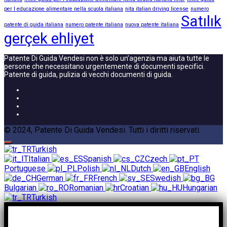
per l educazione alimentare nella scuola italiana
nita italian driving license
numero
Satılık
patente di guida italiana
numero patente italiana
nuova patente italiana
gerçek ehliyet
Patente Di Guida Vendesi non è solo un’agenzia ma aiuta tutte le
persone che necessitano urgentemente di documenti specifici.
Patente di guida, pulizia di vecchi documenti di guida.
© 2024, Patente Di Guida Vendesi. Tutti i diritti riservati.
Turkish
Italian
Spanish
Czech
Portuguese
Polish
Dutch
English
German
French
Swedish
Bulgarian
Romanian
Croatian
Hungarian
Turkish