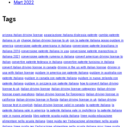
Mart 2022
Tags
arizona italian driving license
associazione italiana dislessia patente
cambio patente
italiana in uk
change italian driving license to uk
con la patente italiana posso guidare in
america
conversione patente americana in italiana
conversione patente brasiliana in
italiana 2016
conversione patente italiana in usa
conversione patente marocchina in
italiana 2021
conversione patente rumena in italiana
convert american driving license to
italian
convertire patente tedesca in italiana
convertire patente tunisina in italiana
convert italian driving license in canada
driving in the us with italian license
driving in
usa with italian license
guidare in america con patente italiana
guidare in australia con
patente italiana
guidare in canada con patente italiana
guidare in nuova zelanda con
patente italiana
guidare in svizzera con patente italiana
how to convert italian driving
license to uk
italian driving license
italian driving license categories
italian driving
license exam questions
italian driving license for foreigners
italian driving license in
california
italian driving license in florida
italian driving license in uk
italian driving
license test in english
italian driving license valid in canada
la patente italiana
la
patente italiana vale in america
la patente italiana vale in inghilterra
la patente italiana
vale in nuova zelanda
libro patente scuola guida italiana
linee guida educazione
alimentare nella scuola italiana
linee guida per l'educazione alimentare nella scuola
italiana
linee guida per l'educazione alimentare nella scuola italiana miur
linee guida