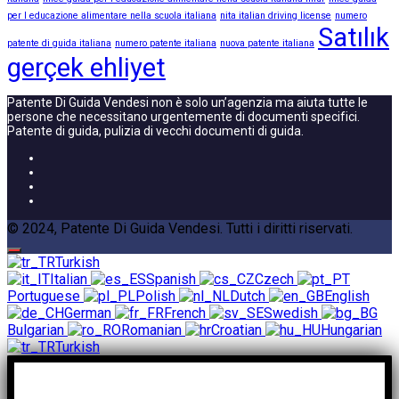
per l educazione alimentare nella scuola italiana
nita italian driving license
numero
Satılık
patente di guida italiana
numero patente italiana
nuova patente italiana
gerçek ehliyet
Patente Di Guida Vendesi non è solo un’agenzia ma aiuta tutte le
persone che necessitano urgentemente di documenti specifici.
Patente di guida, pulizia di vecchi documenti di guida.
© 2024, Patente Di Guida Vendesi. Tutti i diritti riservati.
Turkish
Italian
Spanish
Czech
Portuguese
Polish
Dutch
English
German
French
Swedish
Bulgarian
Romanian
Croatian
Hungarian
Turkish