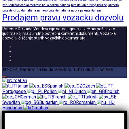
per l educazione alimentare nella scuola italiana
nita italian driving license
numero
patente di guida italiana
numero patente italiana
nuova patente italiana
Prodajem pravu vozacku dozvolu
Patente Di Guida Vendesi nije samo agencija već pomaže svim
ljudima kojima su hitno potrebni konkretni dokumenti. Vozačka
dozvola, čišćenje starih vozačkih dokumenata.
© 2024, Patente Di Guida Vendesi. Tutti i diritti riservati.
Croatian
Italian
Spanish
Czech
Portuguese
Polish
Dutch
English
German
French
Turkish
Swedish
Bulgarian
Romanian
Hungarian
Croatian