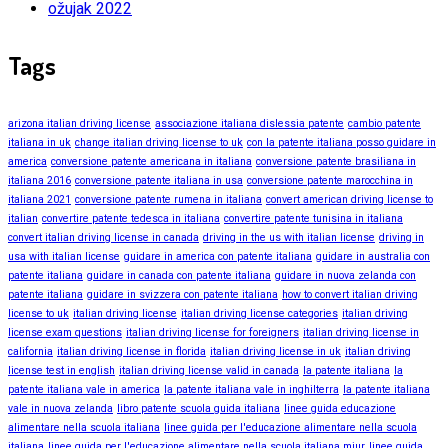
ožujak 2022
Tags
arizona italian driving license
associazione italiana dislessia patente
cambio patente
italiana in uk
change italian driving license to uk
con la patente italiana posso guidare in
america
conversione patente americana in italiana
conversione patente brasiliana in
italiana 2016
conversione patente italiana in usa
conversione patente marocchina in
italiana 2021
conversione patente rumena in italiana
convert american driving license to
italian
convertire patente tedesca in italiana
convertire patente tunisina in italiana
convert italian driving license in canada
driving in the us with italian license
driving in
usa with italian license
guidare in america con patente italiana
guidare in australia con
patente italiana
guidare in canada con patente italiana
guidare in nuova zelanda con
patente italiana
guidare in svizzera con patente italiana
how to convert italian driving
license to uk
italian driving license
italian driving license categories
italian driving
license exam questions
italian driving license for foreigners
italian driving license in
california
italian driving license in florida
italian driving license in uk
italian driving
license test in english
italian driving license valid in canada
la patente italiana
la
patente italiana vale in america
la patente italiana vale in inghilterra
la patente italiana
vale in nuova zelanda
libro patente scuola guida italiana
linee guida educazione
alimentare nella scuola italiana
linee guida per l'educazione alimentare nella scuola
italiana
linee guida per l'educazione alimentare nella scuola italiana miur
linee guida