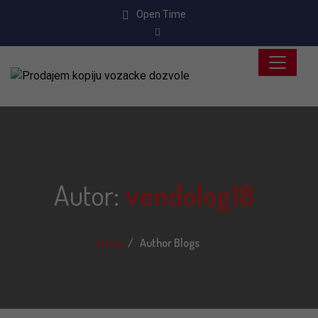
Open Time
Autor:
vendolog18
Home
Author Blogs