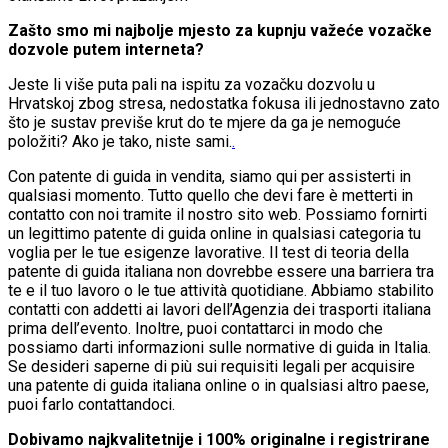
Zašto smo mi najbolje mjesto za kupnju važeće vozačke
dozvole putem interneta?
Jeste li više puta pali na ispitu za vozačku dozvolu u
Hrvatskoj zbog stresa, nedostatka fokusa ili jednostavno zato
što je sustav previše krut do te mjere da ga je nemoguće
položiti? Ako je tako, niste sami.
.
Con patente di guida in vendita, siamo qui per assisterti in
qualsiasi momento. Tutto quello che devi fare è metterti in
contatto con noi tramite il nostro sito web. Possiamo fornirti
un legittimo patente di guida online in qualsiasi categoria tu
voglia per le tue esigenze lavorative. Il test di teoria della
patente di guida italiana non dovrebbe essere una barriera tra
te e il tuo lavoro o le tue attività quotidiane. Abbiamo stabilito
contatti con addetti ai lavori dell’Agenzia dei trasporti italiana
prima dell’evento. Inoltre, puoi contattarci in modo che
possiamo darti informazioni sulle normative di guida in Italia.
Se desideri saperne di più sui requisiti legali per acquisire
una patente di guida italiana online o in qualsiasi altro paese,
puoi farlo contattandoci.
Dobivamo najkvalitetnije i 100% originalne i registrirane