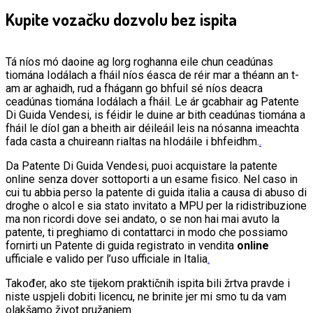
Kupite vozačku dozvolu bez ispita
Tá níos mó daoine ag lorg roghanna eile chun ceadúnas
tiomána Iodálach a fháil níos éasca de réir mar a théann an t-
am ar aghaidh, rud a fhágann go bhfuil sé níos deacra
ceadúnas tiomána Iodálach a fháil. Le ár gcabhair ag Patente
Di Guida Vendesi, is féidir le duine ar bith ceadúnas tiomána a
fháil le díol gan a bheith air déileáil leis na nósanna imeachta
fada casta a chuireann rialtas na hIodáile i bhfeidhm.
.
Da Patente Di Guida Vendesi, puoi acquistare la patente
online senza dover sottoporti a un esame fisico. Nel caso in
cui tu abbia perso la patente di guida italia a causa di abuso di
droghe o alcol e sia stato invitato a MPU per la ridistribuzione
ma non ricordi dove sei andato, o se non hai mai avuto la
patente, ti preghiamo di contattarci in modo che possiamo
fornirti un Patente di guida registrato in vendita
online
ufficiale e valido per l’uso ufficiale in Italia
.
Također, ako ste tijekom praktičnih ispita bili žrtva pravde i
niste uspjeli dobiti licencu, ne brinite jer mi smo tu da vam
olakšamo život pružanjem