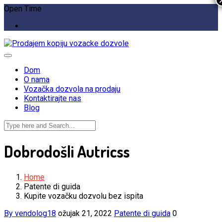
Open Time
Dom
O nama
Vozačka dozvola na prodaju
Kontaktirajte nas
Blog
Dobrodošli Autricss
Home
Patente di guida
Kupite vozačku dozvolu bez ispita
By vendolog18
ožujak 21, 2022
Patente di guida
0