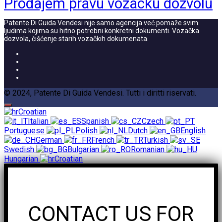
Prodajem pravu vozacku dozvolu
Patente Di Guida Vendesi nije samo agencija već pomaže svim
ljudima kojima su hitno potrebni konkretni dokumenti. Vozačka
dozvola, čišćenje starih vozačkih dokumenata.
© 2024, Patente Di Guida Vendesi. Tutti i diritti riservati.
Croatian
Italian
Spanish
Czech
Portuguese
Polish
Dutch
English
German
French
Turkish
Swedish
Bulgarian
Romanian
Hungarian
Croatian
CONTACT US FOR