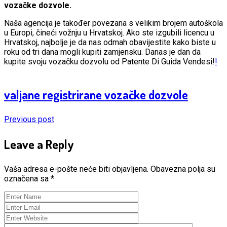
vozačke dozvole.
Naša agencija je također povezana s velikim brojem autoškola
u Europi, čineći vožnju u Hrvatskoj. Ako ste izgubili licencu u
Hrvatskoj, najbolje je da nas odmah obavijestite kako biste u
roku od tri dana mogli kupiti zamjensku. Danas je dan da
kupite svoju vozačku dozvolu od Patente Di Guida Vendesi!
!
valjane registrirane vozačke dozvole
Previous post
Leave a Reply
Vaša adresa e-pošte neće biti objavljena.
Obavezna polja su
označena sa
*