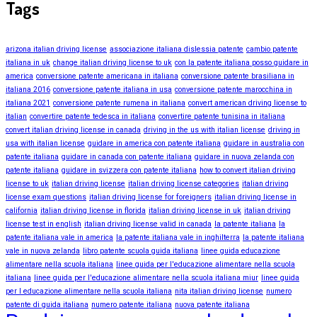
Tags
arizona italian driving license
associazione italiana dislessia patente
cambio patente
italiana in uk
change italian driving license to uk
con la patente italiana posso guidare in
america
conversione patente americana in italiana
conversione patente brasiliana in
italiana 2016
conversione patente italiana in usa
conversione patente marocchina in
italiana 2021
conversione patente rumena in italiana
convert american driving license to
italian
convertire patente tedesca in italiana
convertire patente tunisina in italiana
convert italian driving license in canada
driving in the us with italian license
driving in
usa with italian license
guidare in america con patente italiana
guidare in australia con
patente italiana
guidare in canada con patente italiana
guidare in nuova zelanda con
patente italiana
guidare in svizzera con patente italiana
how to convert italian driving
license to uk
italian driving license
italian driving license categories
italian driving
license exam questions
italian driving license for foreigners
italian driving license in
california
italian driving license in florida
italian driving license in uk
italian driving
license test in english
italian driving license valid in canada
la patente italiana
la
patente italiana vale in america
la patente italiana vale in inghilterra
la patente italiana
vale in nuova zelanda
libro patente scuola guida italiana
linee guida educazione
alimentare nella scuola italiana
linee guida per l'educazione alimentare nella scuola
italiana
linee guida per l'educazione alimentare nella scuola italiana miur
linee guida
per l educazione alimentare nella scuola italiana
nita italian driving license
numero
patente di guida italiana
numero patente italiana
nuova patente italiana