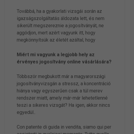
Továbbá, ha a gyakorlati vizsgái során az
igazságszolgáltatás áldozata lett, és nem
sikerült megszereznie a jogosítványát, ne
aggódjon, mert azért vagyunk itt, hogy
megkönnyítsük az életét azáltal, hogy
Miért mi vagyunk a legjobb hely az
érvényes jogosítvány online vásárlására?
Többször megbukott már a magyarországi
jogosítványvizsgán a stressz, a koncentráció
hiánya vagy egyszerűen csak a túl merev
rendszer miatt, amely már-már lehetetlenné
teszi a sikeres vizsgát? Ha igen, akkor nincs
egyedül.
.
Con patente di guida in vendita, siamo qui per