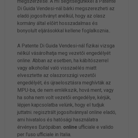
megszerzése. A mi segítségünkkel a Patente
Di Guida Vendesi-nál bárki megszerezheti az
eladó jogosítványt anélkül, hogy az olasz
kormány által előírt hosszadalmas és
bonyolult eljárásokkal kellene foglalkoznia.
.
A Patente Di Guida Vendesi-nál fizikai vizsga
nélkül vásárolhatja meg vezetői engedélyét
online. Abban az esetben, ha kábítószerrel
vagy alkohollal való visszaélés miatt
elvesztette az olaszországi vezetői
engedélyét, és újraelosztásra meghívták az
MPU-ba, de nem emlékszik, hová ment, vagy
ha soha nem volt vezetői engedélye, kérjük,
lépjen kapcsolatba velünk, hogy el tudjuk
juttatni. regisztrált jogosítvánnyal online eladó,
ami hivatalos és hatósági használatra
érvényes Európában.
online
ufficiale e valido
per l’uso ufficiale in Italia
.