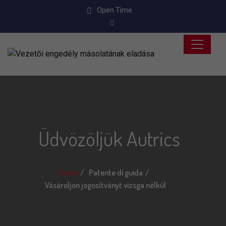
Open Time
Üdvözöljük Autrics
Home
Patente di guida
Vásároljon jogosítványt vizsga nélkül