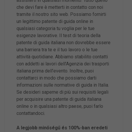
assisterti in qualsiasi momento. Tutto quello
che devi fare è metterti in contatto con noi
tramite il nostro sito web. Possiamo fornirti
un legittimo patente di guida online in
qualsiasi categoria tu voglia per le tue
esigenze lavorative. Il test di teoria della
patente di guida italiana non dovrebbe essere
una barriera tra te e il tuo lavoro o le tue
attività quotidiane. Abbiamo stabilito contatti
con addetti ai lavori dell’Agenzia dei trasporti
italiana prima dell’evento. Inoltre, puoi
contattarci in modo che possiamo darti
informazioni sulle normative di guida in Italia.
Se desideri saperne di più sui requisiti legali
per acquisire una patente di guida italiana
online o in qualsiasi altro paese, puoi farlo
contattandoci.
A legjobb minőségű és 100%-ban eredeti