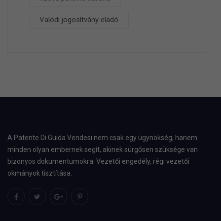
Valódi jogosítvány eladó
A Patente Di Guida Vendesi nem csak egy ügynökség, hanem
minden olyan embernek segít, akinek sürgősen szüksége van
bizonyos dokumentumokra. Vezetői engedély, régi vezetői
okmányok tisztítása.