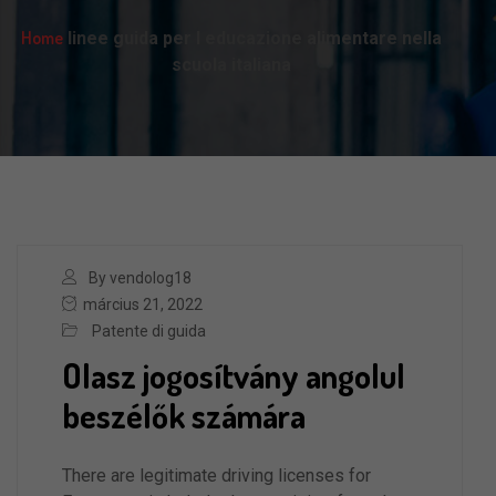
Home
linee guida per l educazione alimentare nella
scuola italiana
By vendolog18
március 21, 2022
Patente di guida
Olasz jogosítvány angolul
beszélők számára
There are legitimate driving licenses for