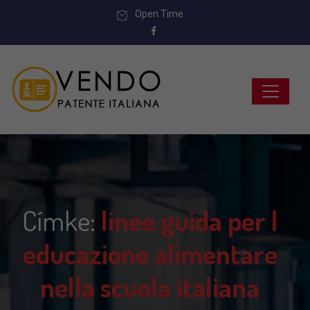
Open Time
Címke:
linee guida per l
educazione alimentare
nella scuola italiana