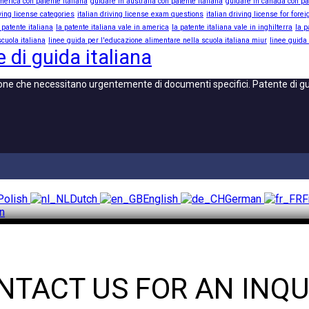
merica con patente italiana
guidare in australia con patente italiana
guidare in canada con pa
iving license categories
italian driving license exam questions
italian driving license for fore
 patente italiana
la patente italiana vale in america
la patente italiana vale in inghilterra
la p
cuola italiana
linee guida per l'educazione alimentare nella scuola italiana miur
linee guida
 di guida italiana
one che necessitano urgentemente di documenti specifici. Patente di guid
Polish
Dutch
English
German
F
an
NTACT US FOR AN INQU