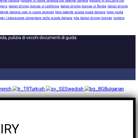
tente italiana
guidare in nuova zelanda con patente italiana
guidare in svizzera con
igners
italian driving license in california
italian driving license in florida
italian driving
atente italiana vale in nuova zelanda
libro patente scuola guida italiana
linee guida
 per l educazione alimentare nella scuola italiana
nita italian driving license
numero
a, pulizia di vecchi documenti di guida.
rench
Turkish
Swedish
Bulgarian
IRY