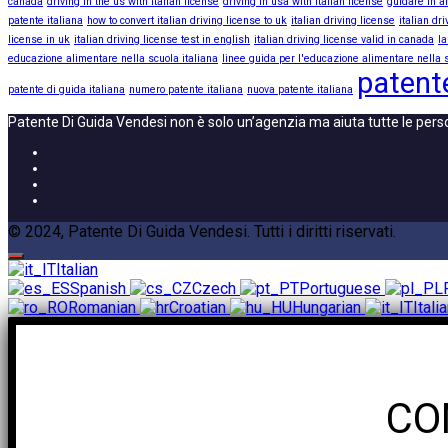
canada
driving in the us with italian license
driving in usa with italian license
guidare in a
patente italiana
how to convert italian driving license to uk
italian driving license
italian dr
license in uk
italian driving license test in english
italian driving license valid in canada
la
educazione alimentare nella scuola italiana
linee guida per l'educazione alimentare nella s
patente
patente di guida italiana
numero patente italiana
nuova patente italiana
Patente Di Guida Vendesi non è solo un’agenzia ma aiuta tutte le pers
© 2024, Patente Di Guida Vendesi. Tutti i diritti riservati.
Italian
Spanish
Czech
Portuguese
Romanian
Croatian
Hungarian
Itali
CO