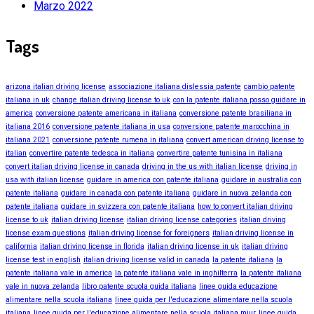
Marzo 2022
Tags
arizona italian driving license
associazione italiana dislessia patente
cambio patente
italiana in uk
change italian driving license to uk
con la patente italiana posso guidare in
america
conversione patente americana in italiana
conversione patente brasiliana in
italiana 2016
conversione patente italiana in usa
conversione patente marocchina in
italiana 2021
conversione patente rumena in italiana
convert american driving license to
italian
convertire patente tedesca in italiana
convertire patente tunisina in italiana
convert italian driving license in canada
driving in the us with italian license
driving in
usa with italian license
guidare in america con patente italiana
guidare in australia con
patente italiana
guidare in canada con patente italiana
guidare in nuova zelanda con
patente italiana
guidare in svizzera con patente italiana
how to convert italian driving
license to uk
italian driving license
italian driving license categories
italian driving
license exam questions
italian driving license for foreigners
italian driving license in
california
italian driving license in florida
italian driving license in uk
italian driving
license test in english
italian driving license valid in canada
la patente italiana
la
patente italiana vale in america
la patente italiana vale in inghilterra
la patente italiana
vale in nuova zelanda
libro patente scuola guida italiana
linee guida educazione
alimentare nella scuola italiana
linee guida per l'educazione alimentare nella scuola
italiana
linee guida per l'educazione alimentare nella scuola italiana miur
linee guida