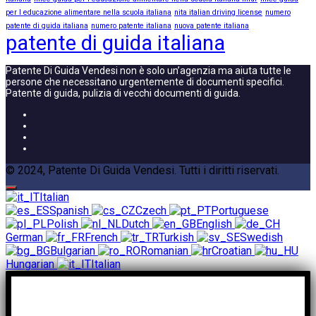
per l educazione alimentare nella scuola italiana
nita italian driving license
numero
patente di guida italiana
numero patente italiana
nuova patente italiana
patente di guida italiana
Patente Di Guida Vendesi non è solo un’agenzia ma aiuta tutte le
persone che necessitano urgentemente di documenti specifici.
Patente di guida, pulizia di vecchi documenti di guida.
© 2024, Patente Di Guida Vendesi. Tutti i diritti riservati.
Italian
Spanish
Czech
Portuguese
Polish
Dutch
English
German
French
Turkish
Swedish
Bulgarian
Romanian
Croatian
Hungarian
Italian