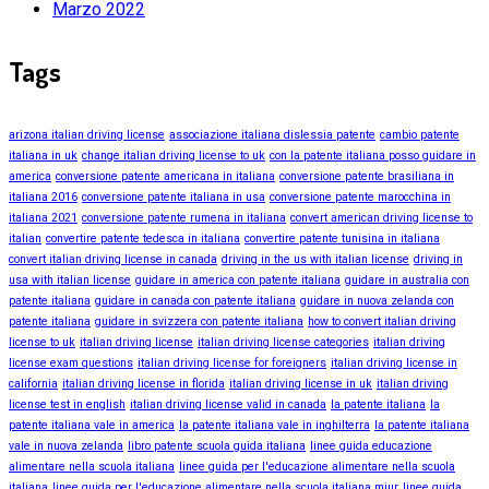
Marzo 2022
Tags
arizona italian driving license
associazione italiana dislessia patente
cambio patente
italiana in uk
change italian driving license to uk
con la patente italiana posso guidare in
america
conversione patente americana in italiana
conversione patente brasiliana in
italiana 2016
conversione patente italiana in usa
conversione patente marocchina in
italiana 2021
conversione patente rumena in italiana
convert american driving license to
italian
convertire patente tedesca in italiana
convertire patente tunisina in italiana
convert italian driving license in canada
driving in the us with italian license
driving in
usa with italian license
guidare in america con patente italiana
guidare in australia con
patente italiana
guidare in canada con patente italiana
guidare in nuova zelanda con
patente italiana
guidare in svizzera con patente italiana
how to convert italian driving
license to uk
italian driving license
italian driving license categories
italian driving
license exam questions
italian driving license for foreigners
italian driving license in
california
italian driving license in florida
italian driving license in uk
italian driving
license test in english
italian driving license valid in canada
la patente italiana
la
patente italiana vale in america
la patente italiana vale in inghilterra
la patente italiana
vale in nuova zelanda
libro patente scuola guida italiana
linee guida educazione
alimentare nella scuola italiana
linee guida per l'educazione alimentare nella scuola
italiana
linee guida per l'educazione alimentare nella scuola italiana miur
linee guida