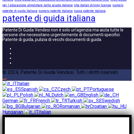
per l educazione alimentare nella scuola italiana
nita italian driving license
numero
patente di guida italiana
numero patente italiana
nuova patente italiana
patente di guida italiana
Patente Di Guida Vendesi non è solo un’agenzia ma aiuta tutte le
persone che necessitano urgentemente di documenti specifici.
Patente di guida, pulizia di vecchi documenti di guida.
© 2024, Patente Di Guida Vendesi. Tutti i diritti riservati.
Italian
Spanish
Czech
Portuguese
Polish
Dutch
English
German
French
Turkish
Swedish
Bulgarian
Romanian
Croatian
Hungarian
Italian