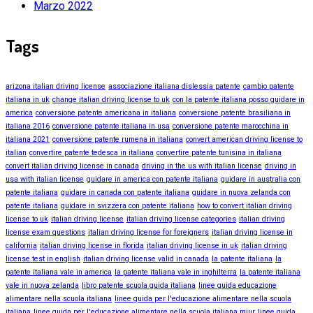
Marzo 2022
Tags
arizona italian driving license
associazione italiana dislessia patente
cambio patente
italiana in uk
change italian driving license to uk
con la patente italiana posso guidare in
america
conversione patente americana in italiana
conversione patente brasiliana in
italiana 2016
conversione patente italiana in usa
conversione patente marocchina in
italiana 2021
conversione patente rumena in italiana
convert american driving license to
italian
convertire patente tedesca in italiana
convertire patente tunisina in italiana
convert italian driving license in canada
driving in the us with italian license
driving in
usa with italian license
guidare in america con patente italiana
guidare in australia con
patente italiana
guidare in canada con patente italiana
guidare in nuova zelanda con
patente italiana
guidare in svizzera con patente italiana
how to convert italian driving
license to uk
italian driving license
italian driving license categories
italian driving
license exam questions
italian driving license for foreigners
italian driving license in
california
italian driving license in florida
italian driving license in uk
italian driving
license test in english
italian driving license valid in canada
la patente italiana
la
patente italiana vale in america
la patente italiana vale in inghilterra
la patente italiana
vale in nuova zelanda
libro patente scuola guida italiana
linee guida educazione
alimentare nella scuola italiana
linee guida per l'educazione alimentare nella scuola
italiana
linee guida per l'educazione alimentare nella scuola italiana miur
linee guida