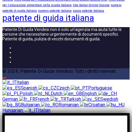
per l educazione alimentare nella scuola italiana
nita italian driving license
numero
patente di guida italiana
numero patente italiana
nuova patente italiana
patente di guida italiana
Patente Di Guida Vendesi non è solo un’agenzia ma aiuta tutte le
persone che necessitano urgentemente di documenti specifici.
Patente di guida, pulizia di vecchi documenti di guida.
© 2024, Patente Di Guida Vendesi. Tutti i diritti riservati.
Italian
Spanish
Czech
Portuguese
Polish
Dutch
English
German
French
Turkish
Swedish
Bulgarian
Romanian
Croatian
Hungarian
Italian