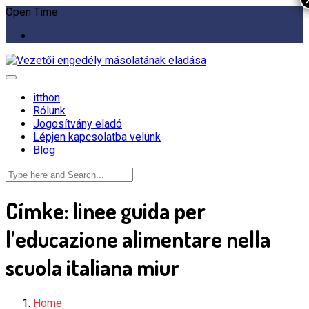
Open Time
itthon
Rólunk
Jogosítvány eladó
Lépjen kapcsolatba velünk
Blog
Címke:
linee guida per
l’educazione alimentare nella
scuola italiana miur
Home