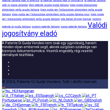
patente italiana vale in america
la patente italiana vale in inghilterra
la patente italiana
vale in nuova zelanda
libro patente scuola guida italiana
linee guida educazione
alimentare nella scuola italiana
linee guida per l'educazione alimentare nella scuola
italiana
linee guida per l'educazione alimentare nella scuola italiana miur
linee guida
per l educazione alimentare nella scuola italiana
nita italian driving license
numero
Valódi
patente di guida italiana
numero patente italiana
nuova patente italiana
jogosítvány eladó
A Patente Di Guida Vendesi nem csak egy ügynökség, hanem
minden olyan embernek segít, akinek sürgősen szüksége van
bizonyos dokumentumokra. Vezetői engedély, régi vezetői
okmányok tisztítása.
© 2024, Patente Di Guida Vendesi. Tutti i diritti riservati.
Hungarian
Italian
Spanish
Czech
Portuguese
Polish
Dutch
English
German
French
Turkish
Swedish
Bulgarian
Romanian
Croatian