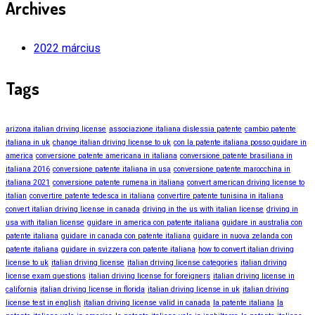
Archives
2022 március
Tags
arizona italian driving license
associazione italiana dislessia patente
cambio patente
italiana in uk
change italian driving license to uk
con la patente italiana posso guidare in
america
conversione patente americana in italiana
conversione patente brasiliana in
italiana 2016
conversione patente italiana in usa
conversione patente marocchina in
italiana 2021
conversione patente rumena in italiana
convert american driving license to
italian
convertire patente tedesca in italiana
convertire patente tunisina in italiana
convert italian driving license in canada
driving in the us with italian license
driving in
usa with italian license
guidare in america con patente italiana
guidare in australia con
patente italiana
guidare in canada con patente italiana
guidare in nuova zelanda con
patente italiana
guidare in svizzera con patente italiana
how to convert italian driving
license to uk
italian driving license
italian driving license categories
italian driving
license exam questions
italian driving license for foreigners
italian driving license in
california
italian driving license in florida
italian driving license in uk
italian driving
license test in english
italian driving license valid in canada
la patente italiana
la