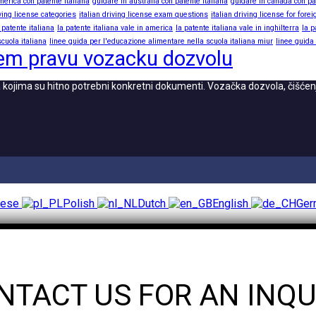
merica con patente italiana
guidare in australia con patente italiana
guidare in canada con pa
iving license categories
italian driving license exam questions
italian driving license for fore
 patente italiana
la patente italiana vale in america
la patente italiana vale in inghilterra
la p
cuola italiana
linee guida per l'educazione alimentare nella scuola italiana miur
linee guida
em pravu vozacku dozvolu
 kojima su hitno potrebni konkretni dokumenti. Vozačka dozvola, čišće
uese
Polish
Dutch
English
Ge
NTACT US FOR AN INQU