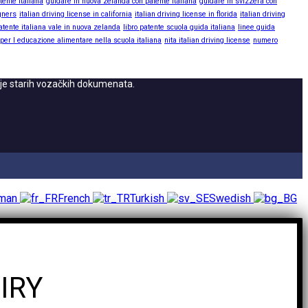
tente italiana
guidare in nuova zelanda con patente italiana
guidare in svizzera con
igners
italian driving license in california
italian driving license in florida
italian driving
atente italiana vale in nuova zelanda
libro patente scuola guida italiana
linee guida
 per l educazione alimentare nella scuola italiana
nita italian driving license
numero
nje starih vozačkih dokumenata.
rman
French
Turkish
Swedish
IRY