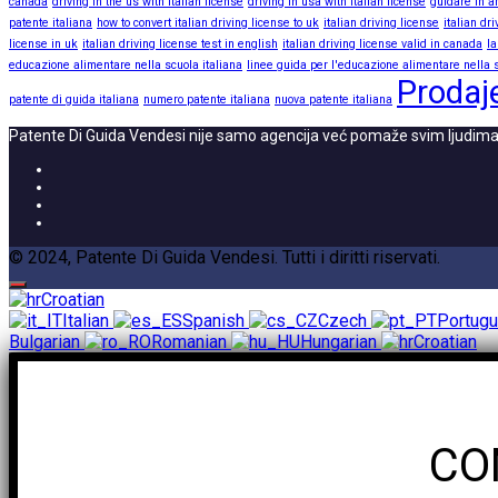
canada
driving in the us with italian license
driving in usa with italian license
guidare in a
patente italiana
how to convert italian driving license to uk
italian driving license
italian dr
license in uk
italian driving license test in english
italian driving license valid in canada
la
educazione alimentare nella scuola italiana
linee guida per l'educazione alimentare nella s
Prodaj
patente di guida italiana
numero patente italiana
nuova patente italiana
Patente Di Guida Vendesi nije samo agencija već pomaže svim ljudima
© 2024, Patente Di Guida Vendesi. Tutti i diritti riservati.
Croatian
Italian
Spanish
Czech
Portug
Bulgarian
Romanian
Hungarian
Croatian
CO