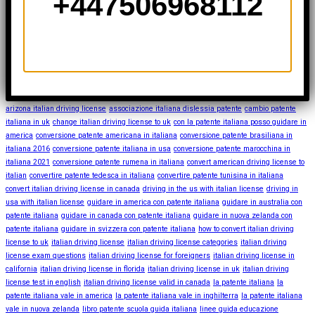
+447506968112
März 2022
Tags
arizona italian driving license
associazione italiana dislessia patente
cambio patente
italiana in uk
change italian driving license to uk
con la patente italiana posso guidare in
america
conversione patente americana in italiana
conversione patente brasiliana in
italiana 2016
conversione patente italiana in usa
conversione patente marocchina in
italiana 2021
conversione patente rumena in italiana
convert american driving license to
italian
convertire patente tedesca in italiana
convertire patente tunisina in italiana
convert italian driving license in canada
driving in the us with italian license
driving in
usa with italian license
guidare in america con patente italiana
guidare in australia con
patente italiana
guidare in canada con patente italiana
guidare in nuova zelanda con
patente italiana
guidare in svizzera con patente italiana
how to convert italian driving
license to uk
italian driving license
italian driving license categories
italian driving
license exam questions
italian driving license for foreigners
italian driving license in
california
italian driving license in florida
italian driving license in uk
italian driving
license test in english
italian driving license valid in canada
la patente italiana
la
patente italiana vale in america
la patente italiana vale in inghilterra
la patente italiana
vale in nuova zelanda
libro patente scuola guida italiana
linee guida educazione