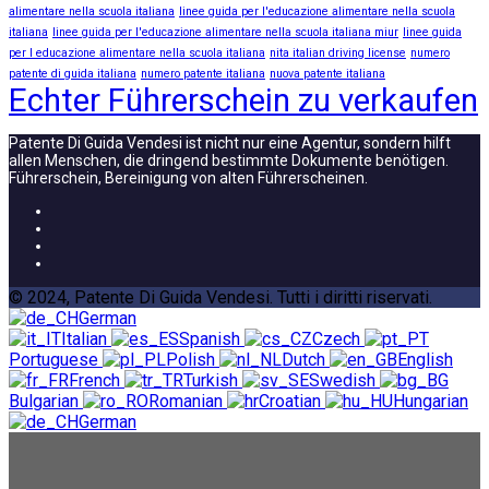
alimentare nella scuola italiana
linee guida per l'educazione alimentare nella scuola
italiana
linee guida per l'educazione alimentare nella scuola italiana miur
linee guida
per l educazione alimentare nella scuola italiana
nita italian driving license
numero
patente di guida italiana
numero patente italiana
nuova patente italiana
Echter Führerschein zu verkaufen
Patente Di Guida Vendesi ist nicht nur eine Agentur, sondern hilft
allen Menschen, die dringend bestimmte Dokumente benötigen.
Führerschein, Bereinigung von alten Führerscheinen.
© 2024, Patente Di Guida Vendesi. Tutti i diritti riservati.
German
Italian
Spanish
Czech
Portuguese
Polish
Dutch
English
French
Turkish
Swedish
Bulgarian
Romanian
Croatian
Hungarian
German