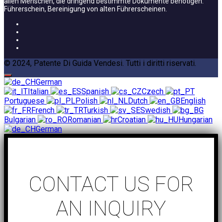
allen Menschen, die dringend bestimmte Dokumente benötigen.
Führerschein, Bereinigung von alten Führerscheinen.
© 2024, Patente Di Guida Vendesi. Tutti i diritti riservati.
German
Italian
Spanish
Czech
Portuguese
Polish
Dutch
English
French
Turkish
Swedish
Bulgarian
Romanian
Croatian
Hungarian
German
CONTACT US FOR
AN INQUIRY