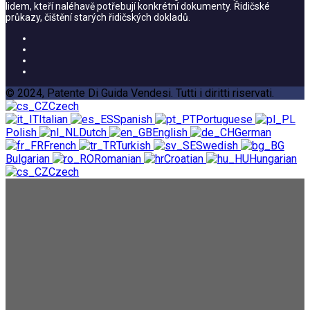
lidem, kteří naléhavě potřebují konkrétní dokumenty. Řidičské
průkazy, čištění starých řidičských dokladů.
© 2024, Patente Di Guida Vendesi. Tutti i diritti riservati.
Czech
Italian
Spanish
Portuguese
Polish
Dutch
English
German
French
Turkish
Swedish
Bulgarian
Romanian
Croatian
Hungarian
Czech