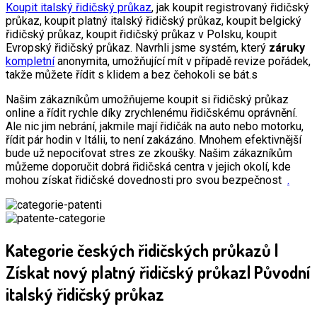
Koupit italský řidičský průkaz
, jak koupit registrovaný řidičský
průkaz, koupit platný italský řidičský průkaz, koupit belgický
řidičský průkaz, koupit řidičský průkaz v Polsku, koupit
Evropský řidičský průkaz. Navrhli jsme systém, který
záruky
kompletní
anonymita, umožňující mít v případě revize pořádek,
takže můžete řídit s klidem a bez čehokoli se bát.s
Našim zákazníkům umožňujeme koupit si řidičský průkaz
online a řídit rychle díky zrychlenému řidičskému oprávnění.
Ale nic jim nebrání, jakmile mají řidičák na auto nebo motorku,
řídit pár hodin v Itálii, to není zakázáno. Mnohem efektivnější
bude už nepociťovat stres ze zkoušky. Našim zákazníkům
můžeme doporučit dobrá řidičská centra v jejich okolí, kde
mohou získat řidičské dovednosti pro svou bezpečnost
.
Kategorie českých řidičských průkazů |
Získat nový platný řidičský průkaz| Původní
italský řidičský průkaz