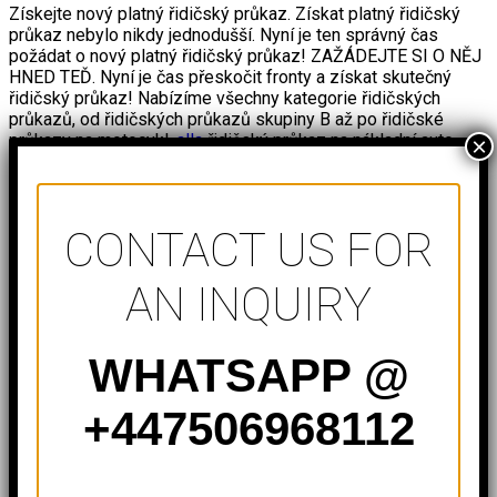
Získejte nový platný řidičský průkaz. Získat platný řidičský
průkaz nebylo nikdy jednodušší. Nyní je ten správný čas
požádat o nový platný řidičský průkaz! ZAŽÁDEJTE SI O NĚJ
HNED TEĎ. Nyní je čas přeskočit fronty a získat skutečný
řidičský průkaz! Nabízíme všechny kategorie řidičských
průkazů, od řidičských průkazů skupiny B až po řidičské
průkazy na motocykl,
alla
řidičský průkaz na nákladní auto.
×
Řidičské oprávnění skupiny B je totiž předpokladem pro
získání různých kategorií řidičských oprávnění. Pokud tedy
chcete získat řidičské oprávnění BE, B96, C1, C, D1, A1, D,
musíte mít nejprve oprávnění skupiny B, což je vstup pro
CONTACT US FOR
získání dalších tříd. Kupte si italský řidičský průkaz online.
AN INQUIRY
Prodej kopie řidičského průkazu
byla
založena v roce 2015
WHATSAPP @
Ano, to se vám nezdá, možnost koupit si český řidičský
průkaz na těchto stránkách je velmi reálná. Obtížnost získání
+447506968112
řidičského průkazu v italštině nás vedla k vytvoření
propracované strategie pro získání řidičského průkazu.
530