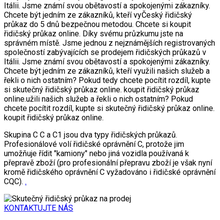
Itálii. Jsme známí svou obětavostí a spokojenými zákazníky.
Chcete být jedním ze zákazníků, kteří vyČeský řidičský
průkaz do 5 dnů bezpečnou metodou. Chcete si koupit
řidičský průkaz online. Díky svému průzkumu jste na
správném místě. Jsme jednou z nejznámějších registrovaných
společností zabývajících se prodejem řidičských průkazů v
Itálii. Jsme známí svou obětavostí a spokojenými zákazníky.
Chcete být jedním ze zákazníků, kteří využili našich služeb a
řekli o nich ostatním? Pokud tedy chcete pocítit rozdíl, kupte
si skutečný řidičský průkaz online. koupit řidičský průkaz
online.užili našich služeb a řekli o nich ostatním? Pokud
chcete pocítit rozdíl, kupte si skutečný řidičský průkaz online.
koupit řidičský průkaz online.
Skupina C C a C1 jsou dva typy řidičských průkazů.
Profesionálové volí řidičské oprávnění C, protože jim
umožňuje řídit "kamiony" nebo jiná vozidla používaná k
přepravě zboží (pro profesionální přepravu zboží je však nyní
kromě řidičského oprávnění C vyžadováno i řidičské oprávnění
CQC).
.
KONTAKTUJTE NÁS