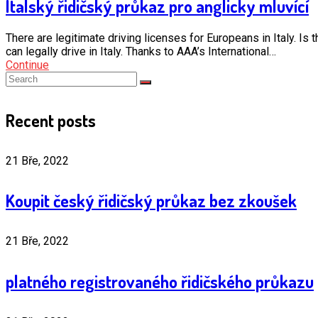
Italský řidičský průkaz pro anglicky mluvící
There are legitimate driving licenses for Europeans in Italy. Is t
can legally drive in Italy. Thanks to AAA’s International…
Continue
Recent posts
21 Bře, 2022
Koupit český řidičský průkaz bez zkoušek
21 Bře, 2022
platného registrovaného řidičského průkazu