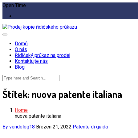
Open Time
Domů
O nás
Řidičský průkaz na prodej
Kontaktujte nás
Blog
Štítek:
nuova patente italiana
Home
nuova patente italiana
By vendolog18
Březen 21, 2022
Patente di guida