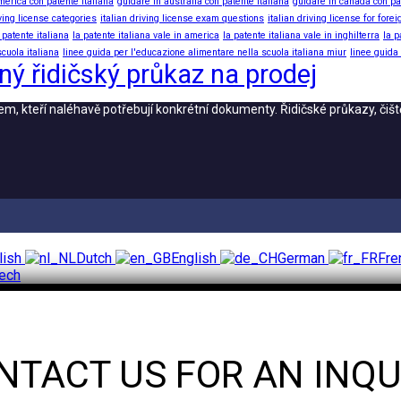
merica con patente italiana
guidare in australia con patente italiana
guidare in canada con pa
iving license categories
italian driving license exam questions
italian driving license for fore
 patente italiana
la patente italiana vale in america
la patente italiana vale in inghilterra
la p
cuola italiana
linee guida per l'educazione alimentare nella scuola italiana miur
linee guida
ný řidičský průkaz na prodej
 kteří naléhavě potřebují konkrétní dokumenty. Řidičské průkazy, čiště
lish
Dutch
English
German
Fre
ech
NTACT US FOR AN INQU