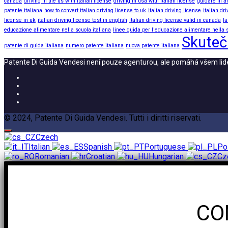
canada
driving in the us with italian license
driving in usa with italian license
guidare in a
patente italiana
how to convert italian driving license to uk
italian driving license
italian dr
license in uk
italian driving license test in english
italian driving license valid in canada
la
educazione alimentare nella scuola italiana
linee guida per l'educazione alimentare nella s
Skuteč
patente di guida italiana
numero patente italiana
nuova patente italiana
Patente Di Guida Vendesi není pouze agenturou, ale pomáhá všem lidem,
© 2024, Patente Di Guida Vendesi. Tutti i diritti riservati.
Czech
Italian
Spanish
Portuguese
Po
Romanian
Croatian
Hungarian
Cz
CO