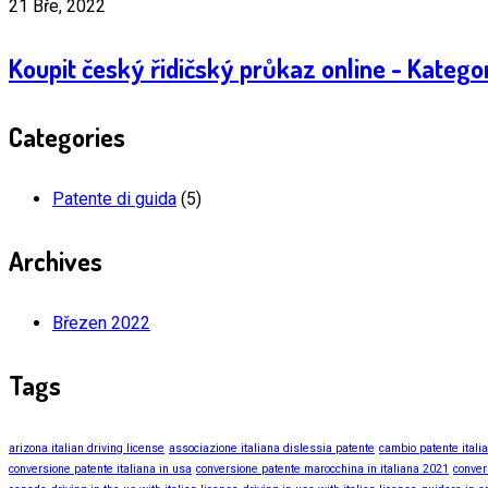
21 Bře, 2022
Koupit český řidičský průkaz online - Katego
Categories
Patente di guida
(5)
Archives
Březen 2022
Tags
arizona italian driving license
associazione italiana dislessia patente
cambio patente itali
conversione patente italiana in usa
conversione patente marocchina in italiana 2021
conver