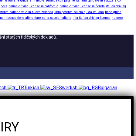
tente italiana
guidare in nuova zelanda con patente italiana
guidare in svizzera con
igners
italian driving license in california
italian driving license in florida
italian driving
atente italiana vale in nuova zelanda
libro patente scuola guida italiana
linee guida
 per l educazione alimentare nella scuola italiana
nita italian driving license
numero
ní starých řidičských dokladů.
nch
Turkish
Swedish
Bulgarian
IRY