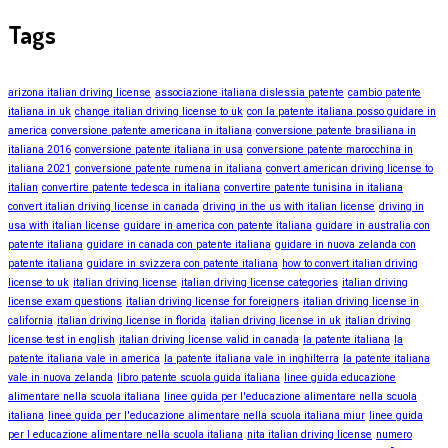
Tags
arizona italian driving license
associazione italiana dislessia patente
cambio patente
italiana in uk
change italian driving license to uk
con la patente italiana posso guidare in
america
conversione patente americana in italiana
conversione patente brasiliana in
italiana 2016
conversione patente italiana in usa
conversione patente marocchina in
italiana 2021
conversione patente rumena in italiana
convert american driving license to
italian
convertire patente tedesca in italiana
convertire patente tunisina in italiana
convert italian driving license in canada
driving in the us with italian license
driving in
usa with italian license
guidare in america con patente italiana
guidare in australia con
patente italiana
guidare in canada con patente italiana
guidare in nuova zelanda con
patente italiana
guidare in svizzera con patente italiana
how to convert italian driving
license to uk
italian driving license
italian driving license categories
italian driving
license exam questions
italian driving license for foreigners
italian driving license in
california
italian driving license in florida
italian driving license in uk
italian driving
license test in english
italian driving license valid in canada
la patente italiana
la
patente italiana vale in america
la patente italiana vale in inghilterra
la patente italiana
vale in nuova zelanda
libro patente scuola guida italiana
linee guida educazione
alimentare nella scuola italiana
linee guida per l'educazione alimentare nella scuola
italiana
linee guida per l'educazione alimentare nella scuola italiana miur
linee guida
per l educazione alimentare nella scuola italiana
nita italian driving license
numero