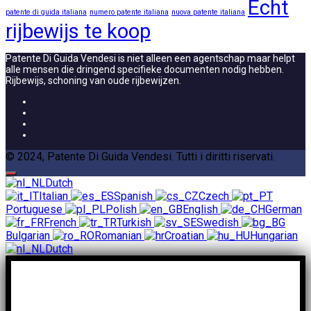
Echt
patente di guida italiana
numero patente italiana
nuova patente italiana
rijbewijs te koop
Patente Di Guida Vendesi is niet alleen een agentschap maar helpt
alle mensen die dringend specifieke documenten nodig hebben.
Rijbewijs, schoning van oude rijbewijzen.
© 2024, Patente Di Guida Vendesi. Tutti i diritti riservati.
Dutch
Italian
Spanish
Czech
Portuguese
Polish
English
German
French
Turkish
Swedish
Bulgarian
Romanian
Croatian
Hungarian
Dutch