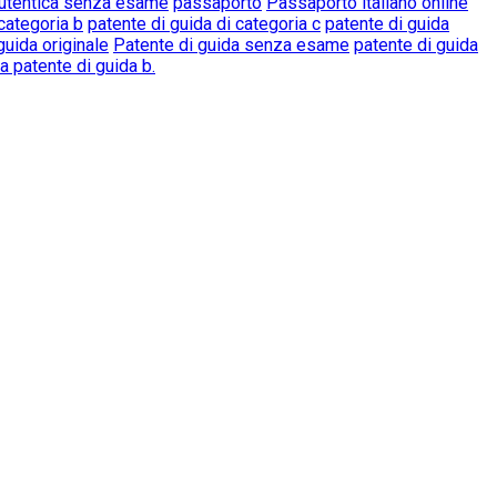
 autentica senza esame
passaporto
Passaporto italiano online
 categoria b
patente di guida di categoria c
patente di guida
guida originale
Patente di guida senza esame
patente di guida
 patente di guida b.