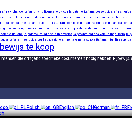
ana in uk
change italian driving license to uk
con la patente italiana posso guidare in america
sione patente rumena in italiana
convert american driving license to italian
convertire patente
merica con patente italiana
guidare in australia con patente italiana
guidare in canada con pa
iving license categories
italian driving license exam questions
italian driving license for fore
 patente italiana
la patente italiana vale in america
la patente italiana vale in inghilterra
la p
cuola italiana
linee guida per l'educazione alimentare nella scuola italiana miur
linee guida
jbewijs te koop
le mensen die dringend specifieke documenten nodig hebben. Rijbewijs, 
uese
Polish
English
German
Fr
ch