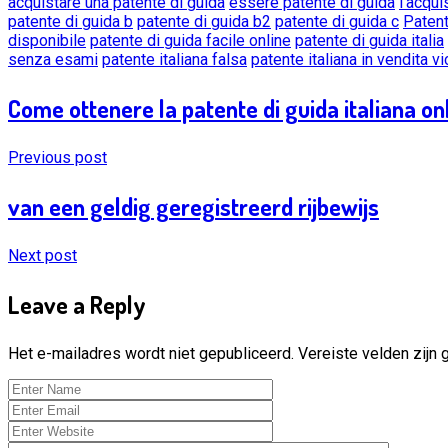
acquistare una patente di guida
essere patente di guida
l'acqui
patente di guida b
patente di guida b2
patente di guida c
Patent
disponibile
patente di guida facile online
patente di guida italia
senza esami
patente italiana falsa
patente italiana in vendita v
Come ottenere la patente di guida italiana onl
Previous post
van een geldig geregistreerd rijbewijs
Next post
Leave a Reply
Het e-mailadres wordt niet gepubliceerd.
Vereiste velden zijn