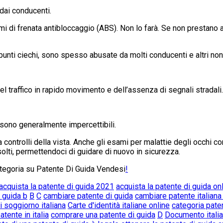
 dai conducenti.
i di frenata antibloccaggio (ABS). Non lo farà. Se non prestano a
punti ciechi, sono spesso abusate da molti conducenti e altri n
el traffico in rapido movimento e dell’assenza di segnali stradal
i sono generalmente impercettibili.
a controlli della vista. Anche gli esami per malattie degli occhi
olti, permettendoci di guidare di nuovo in sicurezza.
categoria su Patente Di Guida Vendesi
!
acquista la patente di guida 2021
acquista la patente di guida on
i guida b
B
C
cambiare patente di guida
cambiare patente italiana
i soggiorno italiana
Carte d'identità italiane online
categoria pate
tente in italia
comprare una patente di guida
D
Documento italia