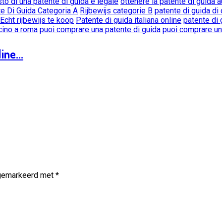
sto di una patente di guida è legale
ottenere la patente di guida
e Di Guida Categoria A
Rijbewijs categorie B
patente di guida di
Echt rijbewijs te koop
Patente di guida italiana online
patente di 
icino a roma
puoi comprare una patente di guida
puoi comprare una
ine...
 gemarkeerd met
*