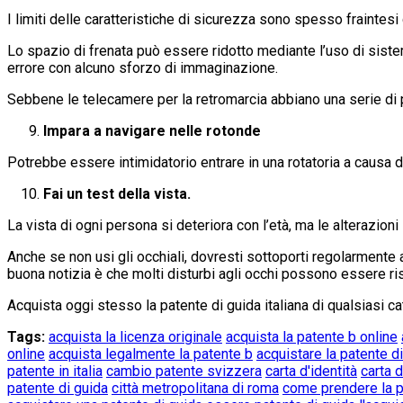
I limiti delle caratteristiche di sicurezza sono spesso fraintesi
Lo spazio di frenata può essere ridotto mediante l’uso di sistem
errore con alcuno sforzo di immaginazione.
Sebbene le telecamere per la retromarcia abbiano una serie di 
Impara a navigare nelle rotonde
Potrebbe essere intimidatorio entrare in una rotatoria a causa d
Fai un test della vista.
La vista di ogni persona si deteriora con l’età, ma le alterazion
Anche se non usi gli occhiali, dovresti sottoporti regolarmente 
buona notizia è che molti disturbi agli occhi possono essere ris
Acquista oggi stesso la patente di guida italiana di qualsiasi 
Tags:
acquista la licenza originale
acquista la patente b online
online
acquista legalmente la patente b
acquistare la patente d
patente in italia
cambio patente svizzera
carta d'identità
carta d
patente di guida
città metropolitana di roma
come prendere la pa