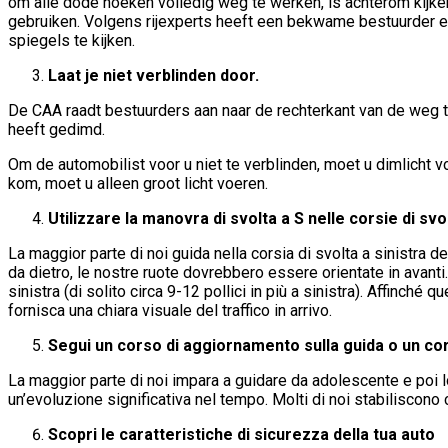
om alle dode hoeken volledig weg te werken, is achterom kijken
gebruiken. Volgens rijexperts heeft een bekwame bestuurder een 
spiegels te kijken.
Laat je niet verblinden door.
De CAA raadt bestuurders aan naar de rechterkant van de weg t
heeft gedimd.
Om de automobilist voor u niet te verblinden, moet u dimlicht 
kom, moet u alleen groot licht voeren.
Utilizzare la manovra di svolta a S nelle corsie di svol
La maggior parte di noi guida nella corsia di svolta a sinistra des
da dietro, le nostre ruote dovrebbero essere orientate in avanti. 
sinistra (di solito circa 9-12 pollici in più a sinistra). Affinché
fornisca una chiara visuale del traffico in arrivo.
Segui un corso di aggiornamento sulla guida o un c
La maggior parte di noi impara a guidare da adolescente e poi lo 
un’evoluzione significativa nel tempo. Molti di noi stabilisco
Scopri le caratteristiche di sicurezza della tua auto