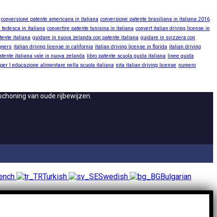
conversione patente americana in italiana
conversione patente brasiliana in italiana 2016
 tedesca in italiana
convertire patente tunisina in italiana
convert italian driving license in
tente italiana
guidare in nuova zelanda con patente italiana
guidare in svizzera con
igners
italian driving license in california
italian driving license in florida
italian driving
atente italiana vale in nuova zelanda
libro patente scuola guida italiana
linee guida
 per l educazione alimentare nella scuola italiana
nita italian driving license
numero
schoning van oude rijbewijzen.
ench
Turkish
Swedish
Bulgarian