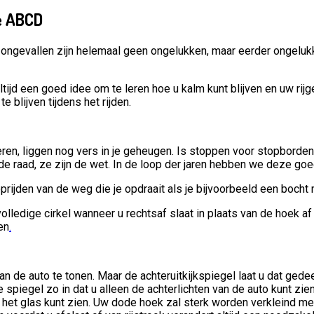
ie ABCD
e ongevallen zijn helemaal geen ongelukken, maar eerder ongeluk
altijd een goed idee om te leren hoe u kalm kunt blijven en uw ri
 blijven tijdens het rijden.
leren, liggen nog vers in je geheugen. Is stoppen voor stopborden
de raad, ze zijn de wet. In de loop der jaren hebben we deze g
rijden van de weg die je opdraait als je bijvoorbeeld een bocht n
volledige cirkel wanneer u rechtsaf slaat in plaats van de hoek af
en
.
 de auto te tonen. Maar de achteruitkijkspiegel laat u dat gedee
e spiegel zo in dat u alleen de achterlichten van de auto kunt z
an het glas kunt zien. Uw dode hoek zal sterk worden verkleind m