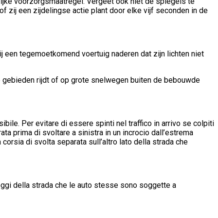
elijke voorzorgsmaatregel. Vergeet ook niet de spiegels te
f zij een zijdelingse actie plant door elke vijf seconden in de
j een tegemoetkomend voertuig naderen dat zijn lichten niet
jke gebieden rijdt of op grote snelwegen buiten de bebouwde
bile. Per evitare di essere spinti nel traffico in arrivo se colpiti
ata prima di svoltare a sinistra in un incrocio dall’estrema
 corsia di svolta separata sull’altro lato della strada che
e leggi della strada che le auto stesse sono soggette a