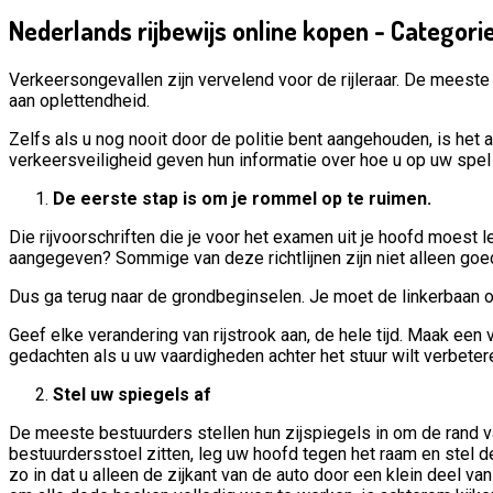
Nederlands rijbewijs online kopen - Categor
Verkeersongevallen zijn vervelend voor de rijleraar. De meest
aan oplettendheid.
Zelfs als u nog nooit door de politie bent aangehouden, is het 
verkeersveiligheid geven hun informatie over hoe u op uw spel te
De eerste stap is om je rommel op te ruimen.
Die rijvoorschriften die je voor het examen uit je hoofd moest 
aangegeven? Sommige van deze richtlijnen zijn niet alleen goe
Dus ga terug naar de grondbeginselen. Je moet de linkerbaan op
Geef elke verandering van rijstrook aan, de hele tijd. Maak een 
gedachten als u uw vaardigheden achter het stuur wilt verbeter
Stel uw spiegels af
De meeste bestuurders stellen hun zijspiegels in om de rand van
bestuurdersstoel zitten, leg uw hoofd tegen het raam en stel d
zo in dat u alleen de zijkant van de auto door een klein deel v