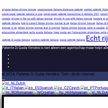
arizona italian driving license
associazione italiana dislessia patente
cambio patente itali
conversione patente italiana in usa
conversione patente marocchina in italiana 2021
conver
canada
driving in the us with italian license
driving in usa with italian license
guidare in a
patente italiana
how to convert italian driving license to uk
italian driving license
italian dr
license in uk
italian driving license test in english
italian driving license valid in canada
la
educazione alimentare nella scuola italiana
linee guida per l'educazione alimentare nella s
Echt ri
patente di guida italiana
numero patente italiana
nuova patente italiana
Patente Di Guida Vendesi is niet alleen een agentschap maar helpt al
© 2024, Patente Di Guida Vendesi. Tutti i diritti riservati.
Dutch
Italian
Spanish
Czech
Portug
Romanian
Croatian
Hungarian
Dut