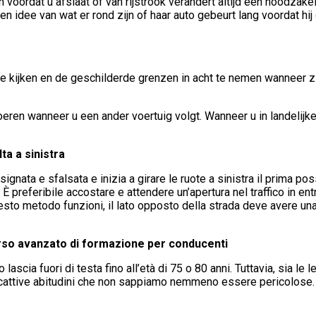
 voordat u afslaat of van rijstrook verandert altijd een noodzak
idee van wat er rond zijn of haar auto gebeurt lang voordat hij o
e kijken en de geschilderde grenzen in acht te nemen wanneer zi
voeren wanneer u een ander voertuig volgt. Wanneer u in landeli
ta a sinistra
ignata e sfalsata e inizia a girare le ruote a sinistra il prima possi
È preferibile accostare e attendere un’apertura nel traffico in entr
 questo metodo funzioni, il lato opposto della strada deve avere una
orso avanzato di formazione per conducenti
lascia fuori di testa fino all’età di 75 o 80 anni. Tuttavia, sia l
no cattive abitudini che non sappiamo nemmeno essere pericolose.