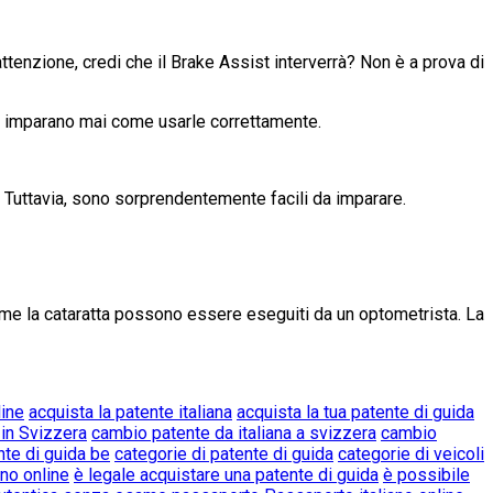
ttenzione, credi che il Brake Assist interverrà? Non è a prova di
on imparano mai come usarle correttamente.
i. Tuttavia, sono sorprendentemente facili da imparare.
 come la cataratta possono essere eseguiti da un optometrista. La
line
acquista la patente italiana
acquista la tua patente di guida
 in Svizzera
cambio patente da italiana a svizzera
cambio
nte di guida be
categorie di patente di guida
categorie di veicoli
no online
è legale acquistare una patente di guida
è possibile