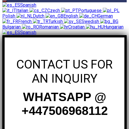
Spanish
Italian
Czech
Portuguese
Polish
Dutch
English
German
French
Turkish
Swedish
Bulgarian
Romanian
Croatian
Hungarian
Spanish
CONTACT US FOR
AN INQUIRY
WHATSAPP @
+447506968112