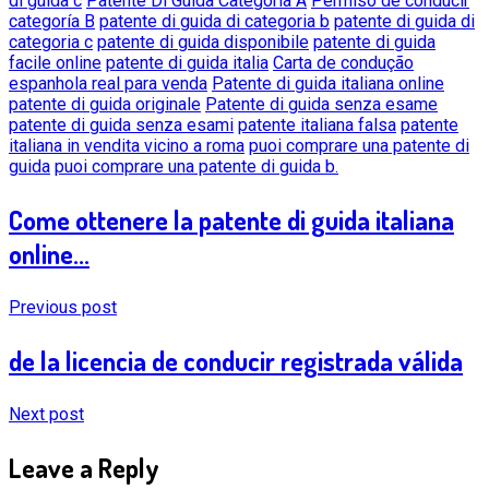
di guida c
Patente Di Guida Categoria A
Permiso de conducir
categoría B
patente di guida di categoria b
patente di guida di
categoria c
patente di guida disponibile
patente di guida
facile online
patente di guida italia
Carta de condução
espanhola real para venda
Patente di guida italiana online
patente di guida originale
Patente di guida senza esame
patente di guida senza esami
patente italiana falsa
patente
italiana in vendita vicino a roma
puoi comprare una patente di
guida
puoi comprare una patente di guida b.
Come ottenere la patente di guida italiana
online...
Previous post
de la licencia de conducir registrada válida
Next post
Leave a Reply