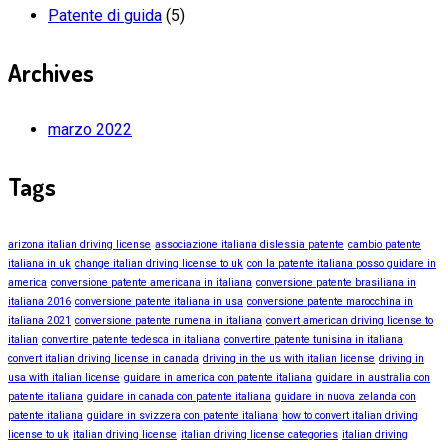
Patente di guida
(5)
Archives
marzo 2022
Tags
arizona italian driving license
associazione italiana dislessia patente
cambio patente
italiana in uk
change italian driving license to uk
con la patente italiana posso guidare in
america
conversione patente americana in italiana
conversione patente brasiliana in
italiana 2016
conversione patente italiana in usa
conversione patente marocchina in
italiana 2021
conversione patente rumena in italiana
convert american driving license to
italian
convertire patente tedesca in italiana
convertire patente tunisina in italiana
convert italian driving license in canada
driving in the us with italian license
driving in
usa with italian license
guidare in america con patente italiana
guidare in australia con
patente italiana
guidare in canada con patente italiana
guidare in nuova zelanda con
patente italiana
guidare in svizzera con patente italiana
how to convert italian driving
license to uk
italian driving license
italian driving license categories
italian driving