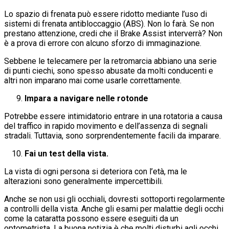
Lo spazio di frenata può essere ridotto mediante l’uso di
sistemi di frenata antibloccaggio (ABS). Non lo farà. Se non
prestano attenzione, credi che il Brake Assist interverrà? Non
è a prova di errore con alcuno sforzo di immaginazione.
Sebbene le telecamere per la retromarcia abbiano una serie
di punti ciechi, sono spesso abusate da molti conducenti e
altri non imparano mai come usarle correttamente.
Impara a navigare nelle rotonde
Potrebbe essere intimidatorio entrare in una rotatoria a causa
del traffico in rapido movimento e dell’assenza di segnali
stradali. Tuttavia, sono sorprendentemente facili da imparare.
Fai un test della vista.
La vista di ogni persona si deteriora con l’età, ma le
alterazioni sono generalmente impercettibili.
Anche se non usi gli occhiali, dovresti sottoporti regolarmente
a controlli della vista. Anche gli esami per malattie degli occhi
come la cataratta possono essere eseguiti da un
optometrista. La buona notizia è che molti disturbi agli occhi