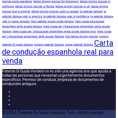
license exam questions
italian driving license for foreigners
italian driving license in
california
italian driving license in florida
italian driving license in uk
italian driving
license test in english
italian driving license valid in canada
la patente italiana
la
patente italiana vale in america
la patente italiana vale in inghilterra
la patente italiana
vale in nuova zelanda
libro patente scuola guida italiana
linee guida educazione
alimentare nella scuola italiana
linee guida per l'educazione alimentare nella scuola
italiana
linee guida per l'educazione alimentare nella scuola italiana miur
linee guida
per l educazione alimentare nella scuola italiana
nita italian driving license
numero
Carta
patente di guida italiana
numero patente italiana
nuova patente italiana
de condução espanhola real para
venda
Patente Di Guida Vendesi no es sólo una agencia sino que ayuda a
todas las personas que necesitan urgentemente documentos
específicos. Permiso de conducir, limpieza de documentos de
conducción antiguos.
© 2024, Patente Di Guida Vendesi. Tutti i diritti riservati.