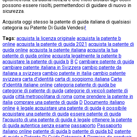
possono essere risolti, permettendoci di guidare di nuovo in
sicurezza.
Acquista oggi stesso la patente di guida italiana di qualsiasi
categoria su Patente Di Guida Vendesi
!
Tags:
acquista la licenza originale
acquista la patente b
online
acquista la patente di guida 2021
acquista la patente di
guida online
acquista la patente italiana
acquista la tua
patente di guida online
acquista legalmente la patente b
acquistare la patente di guida b
B
C
cambiare patente di guida
cambiare patente italiana in Svizzera
cambio patente da
italiana a svizzera
cambio patente in italia
cambio patente
svizzera
carta d'identità
carta di soggiorno italiana
Carte
d'identità italiane online
categoria patente di guida be
categorie di patente di guida
categorie di veicoli patente di
guida
città metropolitana di roma
come prendere la patente in
italia
comprare una patente di guida
D
Documento italiano
online
è legale acquistare una patente di guida
è possibile
acquistare una patente di guida
essere patente di guida
l'acquisto di una patente di guida è legale
ottenere la patente
di guida autentica senza esame
passaporto
Passaporto
italiano online
patente di guida b
patente di guida b2
patente