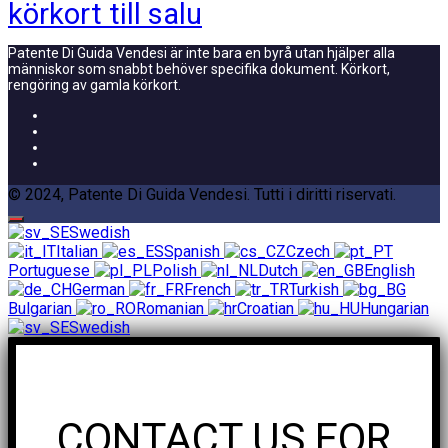
körkort till salu
Patente Di Guida Vendesi är inte bara en byrå utan hjälper alla
människor som snabbt behöver specifika dokument. Körkort,
rengöring av gamla körkort.
© 2024, Patente Di Guida Vendesi. Tutti i diritti riservati.
Swedish
Italian
Spanish
Czech
Portuguese
Polish
Dutch
English
German
French
Turkish
Bulgarian
Romanian
Croatian
Hungarian
Swedish
CONTACT US FOR