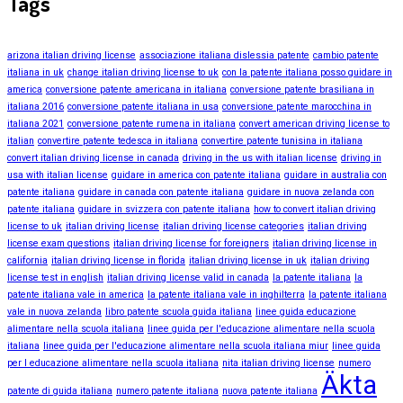
Tags
arizona italian driving license
associazione italiana dislessia patente
cambio patente
italiana in uk
change italian driving license to uk
con la patente italiana posso guidare in
america
conversione patente americana in italiana
conversione patente brasiliana in
italiana 2016
conversione patente italiana in usa
conversione patente marocchina in
italiana 2021
conversione patente rumena in italiana
convert american driving license to
italian
convertire patente tedesca in italiana
convertire patente tunisina in italiana
convert italian driving license in canada
driving in the us with italian license
driving in
usa with italian license
guidare in america con patente italiana
guidare in australia con
patente italiana
guidare in canada con patente italiana
guidare in nuova zelanda con
patente italiana
guidare in svizzera con patente italiana
how to convert italian driving
license to uk
italian driving license
italian driving license categories
italian driving
license exam questions
italian driving license for foreigners
italian driving license in
california
italian driving license in florida
italian driving license in uk
italian driving
license test in english
italian driving license valid in canada
la patente italiana
la
patente italiana vale in america
la patente italiana vale in inghilterra
la patente italiana
vale in nuova zelanda
libro patente scuola guida italiana
linee guida educazione
alimentare nella scuola italiana
linee guida per l'educazione alimentare nella scuola
italiana
linee guida per l'educazione alimentare nella scuola italiana miur
linee guida
per l educazione alimentare nella scuola italiana
nita italian driving license
numero
Äkta
patente di guida italiana
numero patente italiana
nuova patente italiana