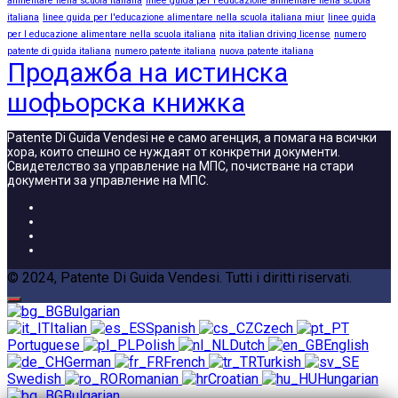
alimentare nella scuola italiana
linee guida per l'educazione alimentare nella scuola
italiana
linee guida per l'educazione alimentare nella scuola italiana miur
linee guida
per l educazione alimentare nella scuola italiana
nita italian driving license
numero
patente di guida italiana
numero patente italiana
nuova patente italiana
Продажба на истинска
шофьорска книжка
Patente Di Guida Vendesi не е само агенция, а помага на всички
хора, които спешно се нуждаят от конкретни документи.
Свидетелство за управление на МПС, почистване на стари
документи за управление на МПС.
© 2024, Patente Di Guida Vendesi. Tutti i diritti riservati.
Bulgarian
Italian
Spanish
Czech
Portuguese
Polish
Dutch
English
German
French
Turkish
Swedish
Romanian
Croatian
Hungarian
Bulgarian