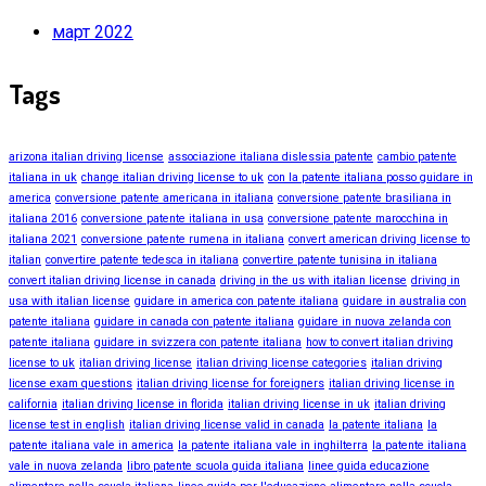
март 2022
Tags
arizona italian driving license
associazione italiana dislessia patente
cambio patente
italiana in uk
change italian driving license to uk
con la patente italiana posso guidare in
america
conversione patente americana in italiana
conversione patente brasiliana in
italiana 2016
conversione patente italiana in usa
conversione patente marocchina in
italiana 2021
conversione patente rumena in italiana
convert american driving license to
italian
convertire patente tedesca in italiana
convertire patente tunisina in italiana
convert italian driving license in canada
driving in the us with italian license
driving in
usa with italian license
guidare in america con patente italiana
guidare in australia con
patente italiana
guidare in canada con patente italiana
guidare in nuova zelanda con
patente italiana
guidare in svizzera con patente italiana
how to convert italian driving
license to uk
italian driving license
italian driving license categories
italian driving
license exam questions
italian driving license for foreigners
italian driving license in
california
italian driving license in florida
italian driving license in uk
italian driving
license test in english
italian driving license valid in canada
la patente italiana
la
patente italiana vale in america
la patente italiana vale in inghilterra
la patente italiana
vale in nuova zelanda
libro patente scuola guida italiana
linee guida educazione