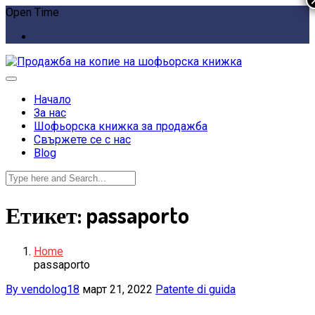
Open Time
Начало
За нас
Шофьорска книжка за продажба
Свържете се с нас
Blog
Етикет:
passaporto
Home
passaporto
By vendolog18
март 21, 2022
Patente di guida