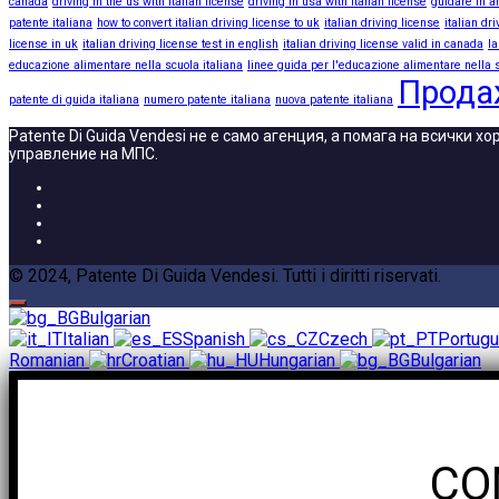
canada
driving in the us with italian license
driving in usa with italian license
guidare in a
patente italiana
how to convert italian driving license to uk
italian driving license
italian dr
license in uk
italian driving license test in english
italian driving license valid in canada
la
educazione alimentare nella scuola italiana
linee guida per l'educazione alimentare nella s
Прода
patente di guida italiana
numero patente italiana
nuova patente italiana
Patente Di Guida Vendesi не е само агенция, а помага на всички 
управление на МПС.
© 2024, Patente Di Guida Vendesi. Tutti i diritti riservati.
Bulgarian
Italian
Spanish
Czech
Portug
Romanian
Croatian
Hungarian
Bulgarian
CO