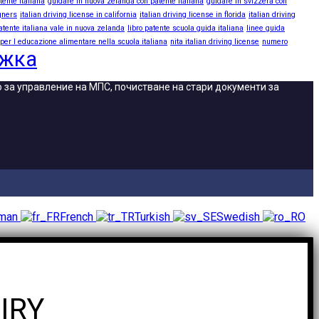
tente italiana
guidare in nuova zelanda con patente italiana
guidare in svizzera con
igners
italian driving license in california
italian driving license in florida
italian driving
atente italiana vale in nuova zelanda
libro patente scuola guida italiana
linee guida
 per l educazione alimentare nella scuola italiana
nita italian driving license
numero
ижка
во за управление на МПС, почистване на стари документи за
rman
French
Turkish
Swedish
IRY