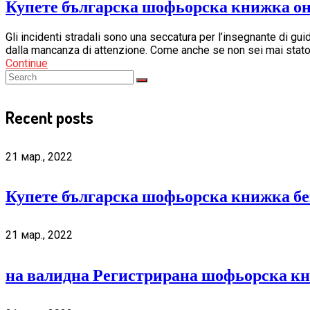
Купете българска шофьорска книжка он
Gli incidenti stradali sono una seccatura per l’insegnante di gui
dalla mancanza di attenzione. Come anche se non sei mai stat
Continue
Recent posts
21 мар., 2022
Купете българска шофьорска книжка бе
21 мар., 2022
на валидна Регистрирана шофьорска к