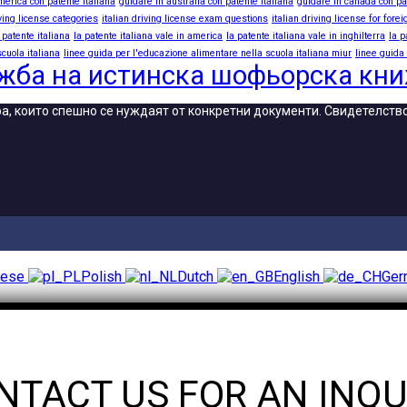
merica con patente italiana
guidare in australia con patente italiana
guidare in canada con pa
iving license categories
italian driving license exam questions
italian driving license for fore
 patente italiana
la patente italiana vale in america
la patente italiana vale in inghilterra
la p
cuola italiana
linee guida per l'educazione alimentare nella scuola italiana miur
linee guida
жба на истинска шофьорска кн
хора, които спешно се нуждаят от конкретни документи. Свидетелст
uese
Polish
Dutch
English
Ge
NTACT US FOR AN INQU