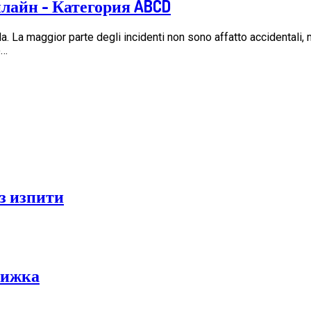
лайн - Категория ABCD
da. La maggior parte degli incidenti non sono affatto accidentali,
o…
з изпити
нижка