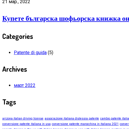
21 мар., 2022
Купете българска шофьорска книжка он
Categories
Patente di guida
(5)
Archives
март 2022
Tags
arizona italian driving license
associazione italiana dislessia patente
cambio patente itali
conversione patente italiana in usa
conversione patente marocchina in italiana 2021
conver