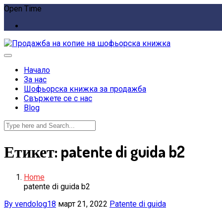
Open Time
Начало
За нас
Шофьорска книжка за продажба
Свържете се с нас
Blog
Етикет:
patente di guida b2
Home
patente di guida b2
By vendolog18
март 21, 2022
Patente di guida