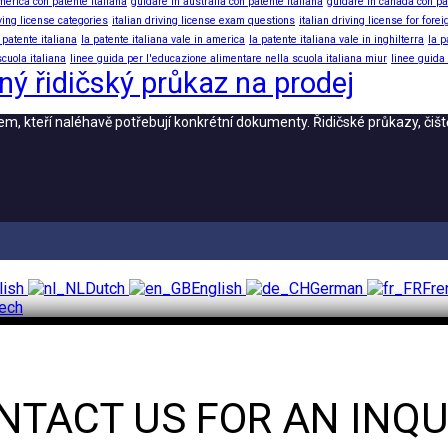
merica con patente italiana
guidare in australia con patente italiana
guidare in canada con pa
iving license categories
italian driving license exam questions
italian driving license for fore
 patente italiana
la patente italiana vale in america
la patente italiana vale in inghilterra
la p
cuola italiana
linee guida per l'educazione alimentare nella scuola italiana miur
linee guida
ný řidičský průkaz na prodej
 kteří naléhavě potřebují konkrétní dokumenty. Řidičské průkazy, čiště
lish
Dutch
English
German
Fre
ech
NTACT US FOR AN INQU