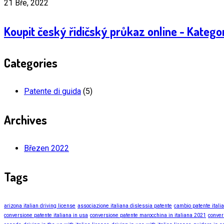
21 Bře, 2022
Koupit český řidičský průkaz online - Katego
Categories
Patente di guida
(5)
Archives
Březen 2022
Tags
arizona italian driving license
associazione italiana dislessia patente
cambio patente itali
conversione patente italiana in usa
conversione patente marocchina in italiana 2021
conver