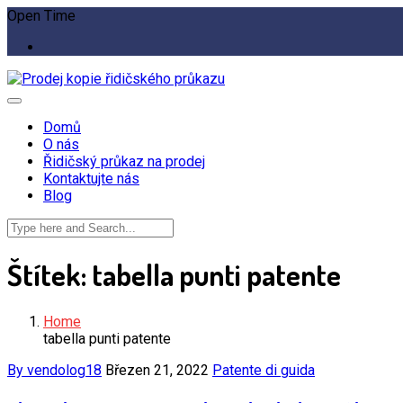
Open Time
Domů
O nás
Řidičský průkaz na prodej
Kontaktujte nás
Blog
Štítek:
tabella punti patente
Home
tabella punti patente
By vendolog18
Březen 21, 2022
Patente di guida