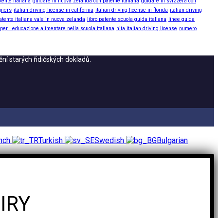
tente italiana
guidare in nuova zelanda con patente italiana
guidare in svizzera con
igners
italian driving license in california
italian driving license in florida
italian driving
atente italiana vale in nuova zelanda
libro patente scuola guida italiana
linee guida
 per l educazione alimentare nella scuola italiana
nita italian driving license
numero
ní starých řidičských dokladů.
nch
Turkish
Swedish
Bulgarian
IRY