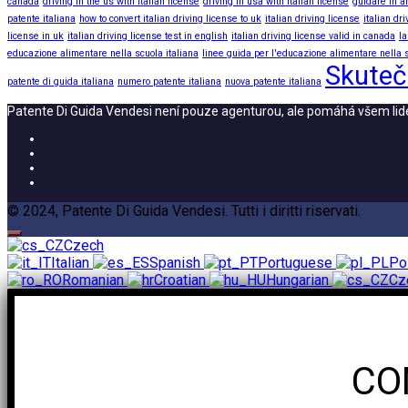
canada
driving in the us with italian license
driving in usa with italian license
guidare in a
patente italiana
how to convert italian driving license to uk
italian driving license
italian dr
license in uk
italian driving license test in english
italian driving license valid in canada
la
educazione alimentare nella scuola italiana
linee guida per l'educazione alimentare nella s
Skuteč
patente di guida italiana
numero patente italiana
nuova patente italiana
Patente Di Guida Vendesi není pouze agenturou, ale pomáhá všem lidem,
© 2024, Patente Di Guida Vendesi. Tutti i diritti riservati.
Czech
Italian
Spanish
Portuguese
Po
Romanian
Croatian
Hungarian
Cz
CO