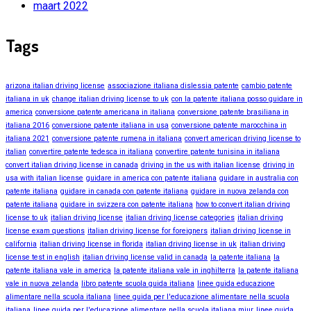
maart 2022
Tags
arizona italian driving license
associazione italiana dislessia patente
cambio patente
italiana in uk
change italian driving license to uk
con la patente italiana posso guidare in
america
conversione patente americana in italiana
conversione patente brasiliana in
italiana 2016
conversione patente italiana in usa
conversione patente marocchina in
italiana 2021
conversione patente rumena in italiana
convert american driving license to
italian
convertire patente tedesca in italiana
convertire patente tunisina in italiana
convert italian driving license in canada
driving in the us with italian license
driving in
usa with italian license
guidare in america con patente italiana
guidare in australia con
patente italiana
guidare in canada con patente italiana
guidare in nuova zelanda con
patente italiana
guidare in svizzera con patente italiana
how to convert italian driving
license to uk
italian driving license
italian driving license categories
italian driving
license exam questions
italian driving license for foreigners
italian driving license in
california
italian driving license in florida
italian driving license in uk
italian driving
license test in english
italian driving license valid in canada
la patente italiana
la
patente italiana vale in america
la patente italiana vale in inghilterra
la patente italiana
vale in nuova zelanda
libro patente scuola guida italiana
linee guida educazione
alimentare nella scuola italiana
linee guida per l'educazione alimentare nella scuola
italiana
linee guida per l'educazione alimentare nella scuola italiana miur
linee guida