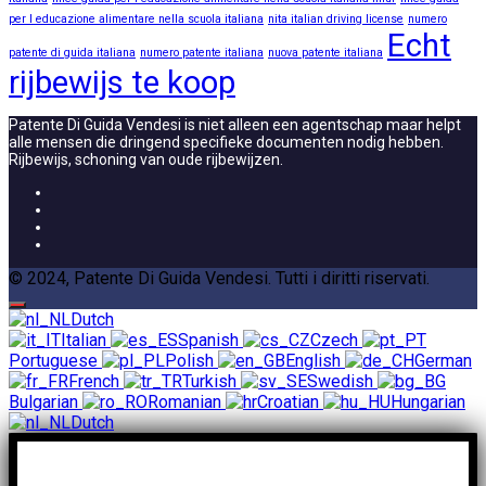
per l educazione alimentare nella scuola italiana
nita italian driving license
numero
Echt
patente di guida italiana
numero patente italiana
nuova patente italiana
rijbewijs te koop
Patente Di Guida Vendesi is niet alleen een agentschap maar helpt
alle mensen die dringend specifieke documenten nodig hebben.
Rijbewijs, schoning van oude rijbewijzen.
© 2024, Patente Di Guida Vendesi. Tutti i diritti riservati.
Dutch
Italian
Spanish
Czech
Portuguese
Polish
English
German
French
Turkish
Swedish
Bulgarian
Romanian
Croatian
Hungarian
Dutch