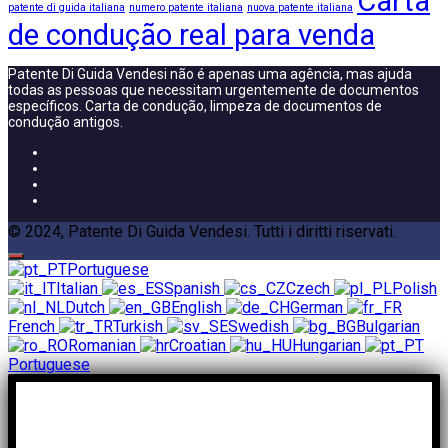
Carta
patente di guida italiana
numero patente italiana
nuova patente italiana
de condução real para venda
Patente Di Guida Vendesi não é apenas uma agência, mas ajuda
todas as pessoas que necessitam urgentemente de documentos
específicos. Carta de condução, limpeza de documentos de
condução antigos.
© 2024, Patente Di Guida Vendesi. Tutti i diritti riservati.
Portuguese
Italian
Spanish
Czech
Polish
Dutch
English
German
French
Turkish
Swedish
Bulgarian
Romanian
Croatian
Hungarian
Portuguese