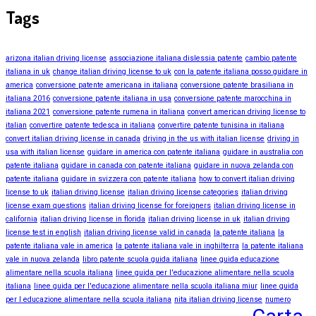
Tags
arizona italian driving license
associazione italiana dislessia patente
cambio patente
italiana in uk
change italian driving license to uk
con la patente italiana posso guidare in
america
conversione patente americana in italiana
conversione patente brasiliana in
italiana 2016
conversione patente italiana in usa
conversione patente marocchina in
italiana 2021
conversione patente rumena in italiana
convert american driving license to
italian
convertire patente tedesca in italiana
convertire patente tunisina in italiana
convert italian driving license in canada
driving in the us with italian license
driving in
usa with italian license
guidare in america con patente italiana
guidare in australia con
patente italiana
guidare in canada con patente italiana
guidare in nuova zelanda con
patente italiana
guidare in svizzera con patente italiana
how to convert italian driving
license to uk
italian driving license
italian driving license categories
italian driving
license exam questions
italian driving license for foreigners
italian driving license in
california
italian driving license in florida
italian driving license in uk
italian driving
license test in english
italian driving license valid in canada
la patente italiana
la
patente italiana vale in america
la patente italiana vale in inghilterra
la patente italiana
vale in nuova zelanda
libro patente scuola guida italiana
linee guida educazione
alimentare nella scuola italiana
linee guida per l'educazione alimentare nella scuola
italiana
linee guida per l'educazione alimentare nella scuola italiana miur
linee guida
per l educazione alimentare nella scuola italiana
nita italian driving license
numero