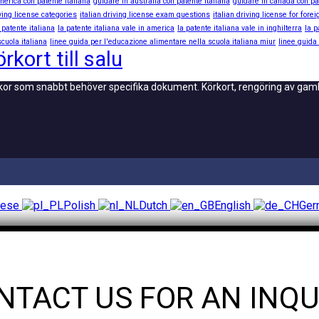
merica con patente italiana
guidare in australia con patente italiana
guidare in canada con pa
iving license categories
italian driving license exam questions
italian driving license for fore
 patente italiana
la patente italiana vale in america
la patente italiana vale in inghilterra
la p
cuola italiana
linee guida per l'educazione alimentare nella scuola italiana miur
linee guida
rkort till salu
skor som snabbt behöver specifika dokument. Körkort, rengöring av gaml
uese
Polish
Dutch
English
Ge
NTACT US FOR AN INQU