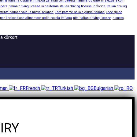
tente italiana
guidare in nuova zelanda con patente italiana
guidare in svizzera con
igners
italian driving license in california
italian driving license in florida
italian driving
atente italiana vale in nuova zelanda
libro patente scuola guida italiana
linee guida
 per l educazione alimentare nella scuola italiana
nita italian driving license
numero
a körkort.
rman
French
Turkish
Bulgarian
IRY