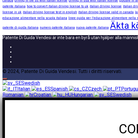
canada
driving in the us with italian license
driving in usa with italian license
guidare in a
patente italiana
how to convert italian driving license to uk
italian driving license
italian dr
license in uk
italian driving license test in english
italian driving license valid in canada
la
educazione alimentare nella scuola italiana
linee guida per l'educazione alimentare nella s
Äkta kö
patente di guida italiana
numero patente italiana
nuova patente italiana
Patente Di Guida Vendesi är inte bara en byrå utan hjälper alla männi
© 2024, Patente Di Guida Vendesi. Tutti i diritti riservati.
Swedish
Italian
Spanish
Czech
Portug
Romanian
Croatian
Hungarian
Swedish
CO