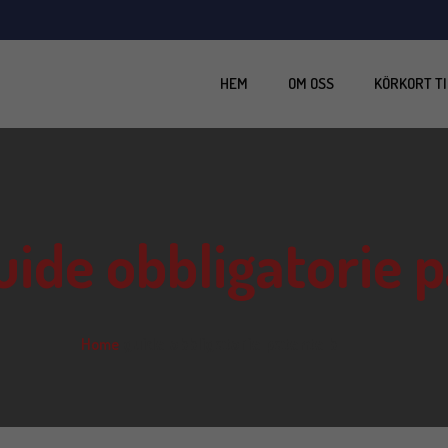
HEM
OM OSS
KÖRKORT TI
uide obbligatorie 
Home
guide obbligatorie patente b