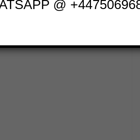
ATSAPP @ +447506968