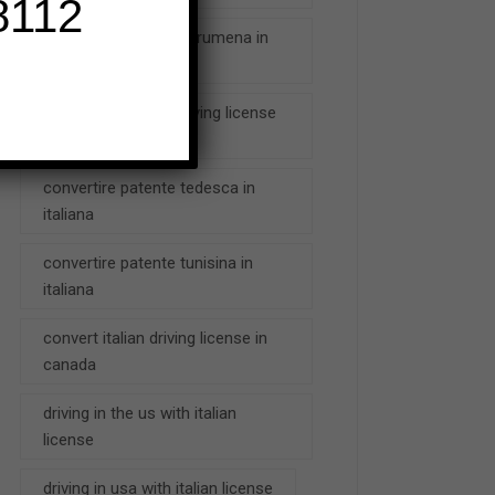
112
conversione patente rumena in
italiana
convert american driving license
to italian
convertire patente tedesca in
italiana
convertire patente tunisina in
italiana
convert italian driving license in
canada
driving in the us with italian
license
driving in usa with italian license