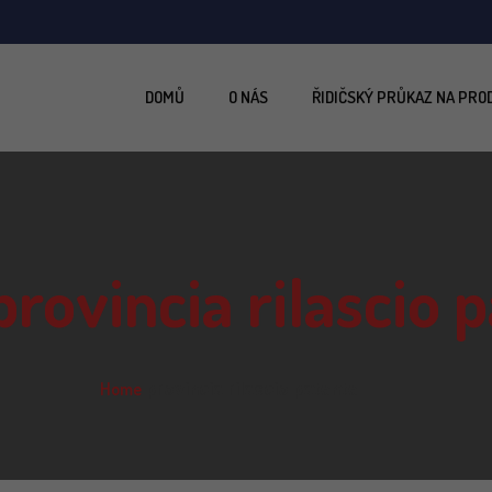
DOMŮ
O NÁS
ŘIDIČSKÝ PRŮKAZ NA PRO
provincia rilascio 
Home
provincia rilascio patente