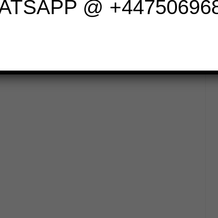
ATSAPP @ +447506968