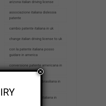
arizona italian driving license
associazione italiana dislessia
patente
cambio patente italiana in uk
change italian driving license to uk
con la patente italiana posso
guidare in america
conversione patente americana in
×
italiana
conversione patente brasiliana in
italiana 2016
IRY
conversione patente italiana in
usa