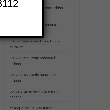
112
conversione patente marocchina
in italiana 2021
conversione patente rumena in
italiana
convert american driving license
to italian
convertire patente tedesca in
italiana
convertire patente tunisina in
italiana
convert italian driving license in
canada
driving in the us with italian