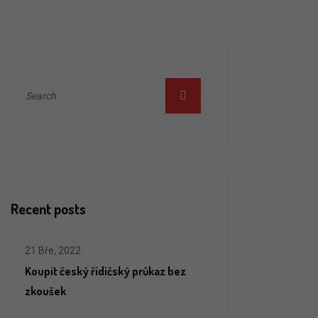
Recent posts
21 Bře, 2022
Koupit český řidičský průkaz bez
zkoušek