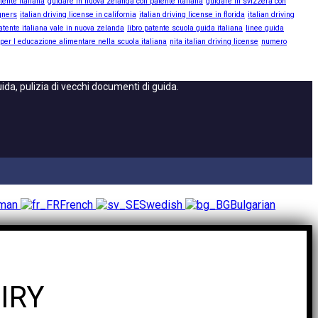
tente italiana
guidare in nuova zelanda con patente italiana
guidare in svizzera con
igners
italian driving license in california
italian driving license in florida
italian driving
atente italiana vale in nuova zelanda
libro patente scuola guida italiana
linee guida
 per l educazione alimentare nella scuola italiana
nita italian driving license
numero
da, pulizia di vecchi documenti di guida.
rman
French
Swedish
Bulgarian
IRY