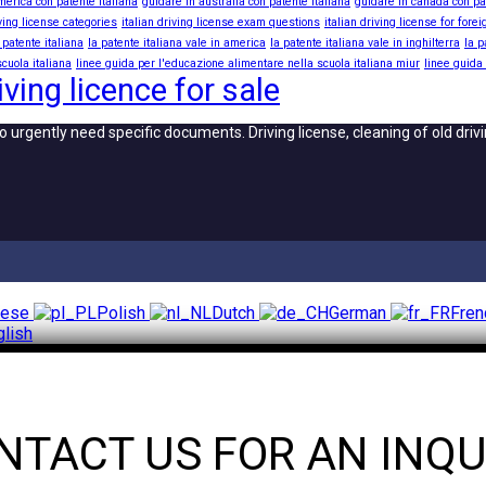
merica con patente italiana
guidare in australia con patente italiana
guidare in canada con pa
iving license categories
italian driving license exam questions
italian driving license for fore
 patente italiana
la patente italiana vale in america
la patente italiana vale in inghilterra
la p
cuola italiana
linee guida per l'educazione alimentare nella scuola italiana miur
linee guida
iving licence for sale
o urgently need specific documents. Driving license, cleaning of old dri
uese
Polish
Dutch
German
Fre
glish
NTACT US FOR AN INQU