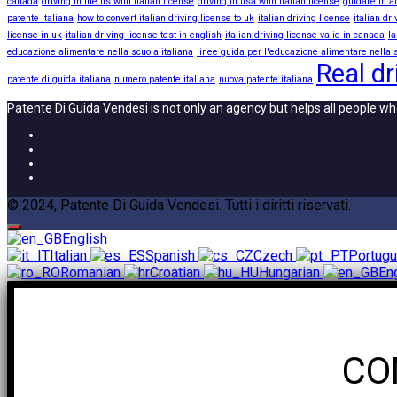
canada
driving in the us with italian license
driving in usa with italian license
guidare in a
patente italiana
how to convert italian driving license to uk
italian driving license
italian dr
license in uk
italian driving license test in english
italian driving license valid in canada
la
educazione alimentare nella scuola italiana
linee guida per l'educazione alimentare nella s
Real dr
patente di guida italiana
numero patente italiana
nuova patente italiana
Patente Di Guida Vendesi is not only an agency but helps all people wh
© 2024, Patente Di Guida Vendesi. Tutti i diritti riservati.
English
Italian
Spanish
Czech
Portug
Romanian
Croatian
Hungarian
En
CO