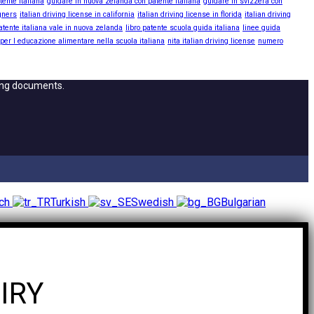
tente italiana
guidare in nuova zelanda con patente italiana
guidare in svizzera con
igners
italian driving license in california
italian driving license in florida
italian driving
atente italiana vale in nuova zelanda
libro patente scuola guida italiana
linee guida
 per l educazione alimentare nella scuola italiana
nita italian driving license
numero
ving documents.
nch
Turkish
Swedish
Bulgarian
IRY