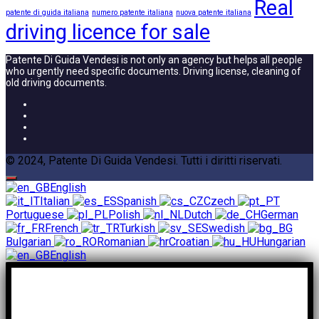
Real
patente di guida italiana
numero patente italiana
nuova patente italiana
driving licence for sale
Patente Di Guida Vendesi is not only an agency but helps all people
who urgently need specific documents. Driving license, cleaning of
old driving documents.
© 2024, Patente Di Guida Vendesi. Tutti i diritti riservati.
English
Italian
Spanish
Czech
Portuguese
Polish
Dutch
German
French
Turkish
Swedish
Bulgarian
Romanian
Croatian
Hungarian
English