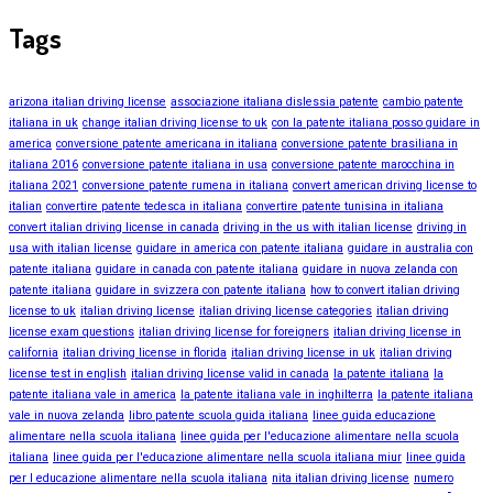
Tags
arizona italian driving license
associazione italiana dislessia patente
cambio patente
italiana in uk
change italian driving license to uk
con la patente italiana posso guidare in
america
conversione patente americana in italiana
conversione patente brasiliana in
italiana 2016
conversione patente italiana in usa
conversione patente marocchina in
italiana 2021
conversione patente rumena in italiana
convert american driving license to
italian
convertire patente tedesca in italiana
convertire patente tunisina in italiana
convert italian driving license in canada
driving in the us with italian license
driving in
usa with italian license
guidare in america con patente italiana
guidare in australia con
patente italiana
guidare in canada con patente italiana
guidare in nuova zelanda con
patente italiana
guidare in svizzera con patente italiana
how to convert italian driving
license to uk
italian driving license
italian driving license categories
italian driving
license exam questions
italian driving license for foreigners
italian driving license in
california
italian driving license in florida
italian driving license in uk
italian driving
license test in english
italian driving license valid in canada
la patente italiana
la
patente italiana vale in america
la patente italiana vale in inghilterra
la patente italiana
vale in nuova zelanda
libro patente scuola guida italiana
linee guida educazione
alimentare nella scuola italiana
linee guida per l'educazione alimentare nella scuola
italiana
linee guida per l'educazione alimentare nella scuola italiana miur
linee guida
per l educazione alimentare nella scuola italiana
nita italian driving license
numero